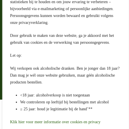
statistieken bij te houden en om jouw ervaring te verbeteren –
Adres
bijvoorbeeld via e-mailmarketing of persoonlijke aanbiedingen.
Riga 4 E
Persoonsgegevens kunnen worden bewaard en gebruikt volgens
2993 LW Barendrecht
Nederland
onze privacyverklaring.
Contact
Door gebruik te maken van deze website, ga je akkoord met het
klantenservice@portugeseproducten.nl
gebruik van cookies en de verwerking van persoonsgegevens.
Facebook
Informatie
Let op:
Algemene voorwaarden
Privacyverklaring
Wij verkopen ook alcoholische dranken. Ben je jonger dan 18 jaar?
Herroepingsrecht
Dan mag je wél onze website gebruiken, maar géén alcoholische
producten bestellen.
Bij bezorging van alcoholhoudende dranken voert de bezorger
een age check uit
<18 jaar: alcoholverkoop is niet toegestaan
We controleren op leeftijd bij bestellingen met alcohol
Algemene voorwaarden
≥ 25 jaar: houd je legitimatie bij de hand’**
Privacyverklaring
Sitemap
Betaling en levering
Klik hier voor meer informatie over cookies en privacy
Ontwikkeld door
Best4u Media