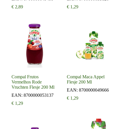
€
2,89
€
1,29
Compal Frutos
Compal Maca Appel
Vermelhos Rode
Flesje 200 Ml
Vruchten Flesje 200 Ml
EAN:
8700000049666
EAN:
8700000053137
€
1,29
€
1,29