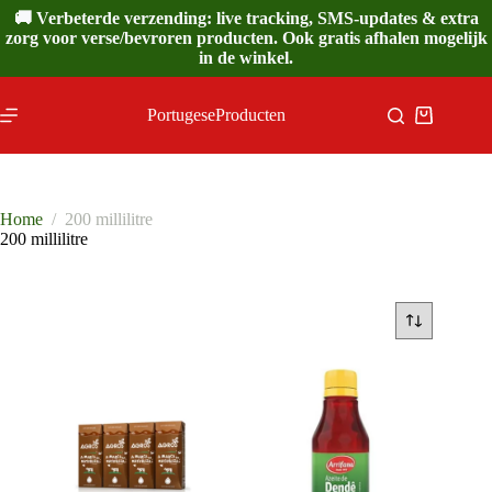
Ga
🚚 Verbeterde verzending: live tracking, SMS-updates & extra
naar
zorg voor verse/bevroren producten. Ook gratis afhalen mogelijk
de
in de winkel.
inhoud
PortugeseProducten
Winkelwa
Home
/
200 millilitre
200 millilitre