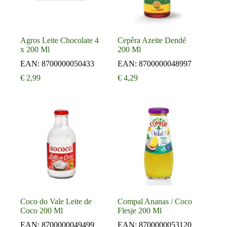
Agros Leite Chocolate 4
Cepêra Azeite Dendé
x 200 Ml
200 Ml
EAN:
8700000050433
EAN:
8700000048997
€
2,99
€
4,29
Coco do Vale Leite de
Compal Ananas / Coco
Coco 200 Ml
Flesje 200 Ml
EAN:
8700000049499
EAN:
8700000053120