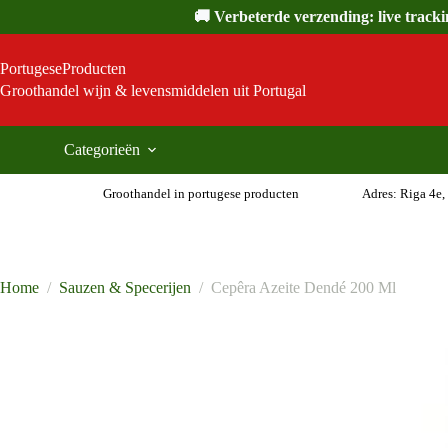
Ga
🚚 Verbeterde verzending: live track
naar
de
inhoud
PortugeseProducten
Groothandel wijn & levensmiddelen uit Portugal
Categorieën
Groothandel in portugese producten
Adres: Riga 4e,
Home
/
Sauzen & Specerijen
/
Cepêra Azeite Dendé 200 Ml