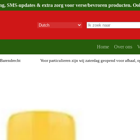
ing, SMS-updates & extra zorg voor verse/bevroren producten. Ook 
Geen
resultaten
Home
Over ons
V
 Barendrecht
Voor particulieren zijn wij zaterdag geopend voor afhaal, 