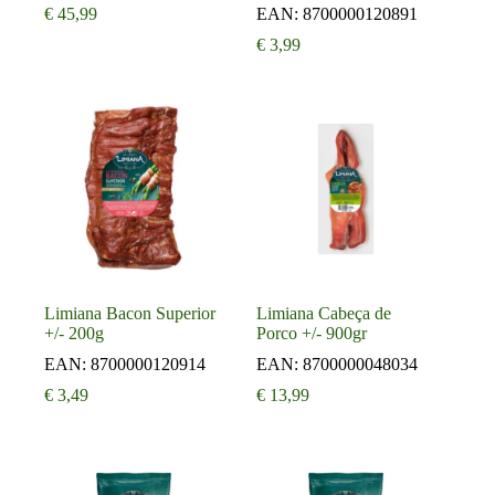
€
45,99
EAN:
8700000120891
€
3,99
Limiana Bacon Superior
Limiana Cabeça de
+/- 200g
Porco +/- 900gr
EAN:
8700000120914
EAN:
8700000048034
€
3,49
€
13,99