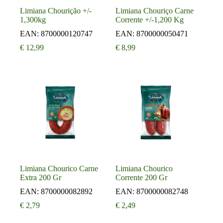
Limiana Chourição +/-
Limiana Chouriço Carne
1,300kg
Corrente +/-1,200 Kg
EAN:
8700000120747
EAN:
8700000050471
€
12,99
€
8,99
Limiana Chourico Carne
Limiana Chourico
Extra 200 Gr
Corrente 200 Gr
EAN:
8700000082892
EAN:
8700000082748
€
2,79
€
2,49