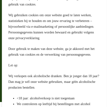
gebruik van cookies.
Wij gebruiken cookies om onze website goed te laten werken,
statistieken bij te houden en om jouw ervaring te verbeteren –
Adres
bijvoorbeeld via e-mailmarketing of persoonlijke aanbiedingen.
Riga 4 E
Persoonsgegevens kunnen worden bewaard en gebruikt volgens
2993 LW Barendrecht
Nederland
onze privacyverklaring.
Contact
Door gebruik te maken van deze website, ga je akkoord met het
klantenservice@portugeseproducten.nl
gebruik van cookies en de verwerking van persoonsgegevens.
Facebook
Informatie
Let op:
Algemene voorwaarden
Privacyverklaring
Wij verkopen ook alcoholische dranken. Ben je jonger dan 18 jaar?
Herroepingsrecht
Dan mag je wél onze website gebruiken, maar géén alcoholische
producten bestellen.
Bij bezorging van alcoholhoudende dranken voert de bezorger
een age check uit
<18 jaar: alcoholverkoop is niet toegestaan
We controleren op leeftijd bij bestellingen met alcohol