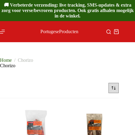
Ga
🚚 Verbeterde verzending: live tracking, SMS-updates & extra
naar
zorg voor verse/bevroren producten. Ook gratis afhalen mogelijk
de
in de winkel.
inhoud
PortugeseProducten
Winkelwa
Home
/
Chorizo
Chorizo