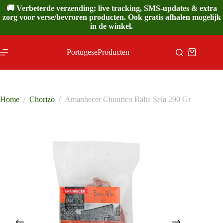
Ga
🚚 Verbeterde verzending: live tracking, SMS-updates & extra
naar
zorg voor verse/bevroren producten. Ook gratis afhalen mogelijk
de
in de winkel.
inhoud
PortugeseProducten
Winkelwa
Home
/
Chorizo
/
Amanhecer Chourico Balta Seia 290 Gr