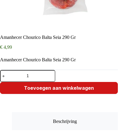
Amanhecer Chourico Balta Seia 290 Gr
€
4,99
Amanhecer Chourico Balta Seia 290 Gr
Amanhecer
Chourico
Balta
Seia
Toevoegen aan winkelwagen
290
Gr
aantal
Beschrijving