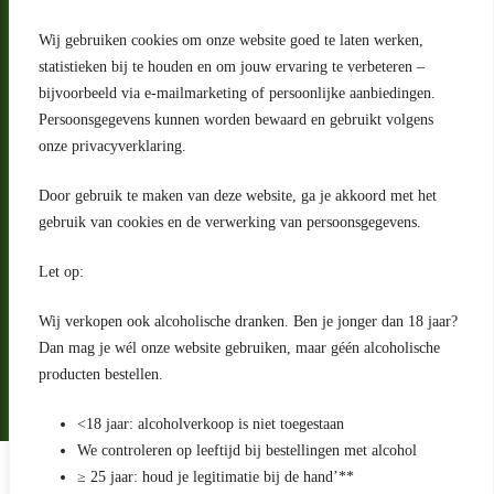
Wij gebruiken cookies om onze website goed te laten werken,
statistieken bij te houden en om jouw ervaring te verbeteren –
Adres
bijvoorbeeld via e-mailmarketing of persoonlijke aanbiedingen.
Riga 4 E
Persoonsgegevens kunnen worden bewaard en gebruikt volgens
2993 LW Barendrecht
Nederland
onze privacyverklaring.
Contact
Door gebruik te maken van deze website, ga je akkoord met het
klantenservice@portugeseproducten.nl
gebruik van cookies en de verwerking van persoonsgegevens.
Facebook
Informatie
Let op:
Algemene voorwaarden
Privacyverklaring
Wij verkopen ook alcoholische dranken. Ben je jonger dan 18 jaar?
Herroepingsrecht
Dan mag je wél onze website gebruiken, maar géén alcoholische
producten bestellen.
Bij bezorging van alcoholhoudende dranken voert de bezorger
een age check uit
<18 jaar: alcoholverkoop is niet toegestaan
We controleren op leeftijd bij bestellingen met alcohol
Algemene voorwaarden
≥ 25 jaar: houd je legitimatie bij de hand’**
Privacyverklaring