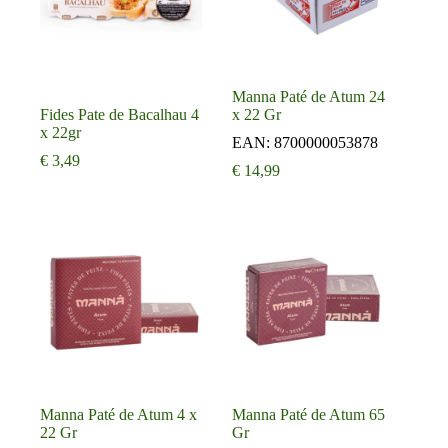
Manna Paté de Atum 24
Fides Pate de Bacalhau 4
x 22 Gr
x 22gr
EAN:
8700000053878
€
3,49
€
14,99
Manna Paté de Atum 4 x
Manna Paté de Atum 65
22 Gr
Gr