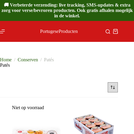
Ga
🚚 Verbeterde verzending: live tracking, SMS-updates & extra
naar
zorg voor verse/bevroren producten. Ook gratis afhalen mogelijk
de
in de winkel.
inhoud
PortugeseProducten
Winkelwa
Home
/
Conserven
/
Patés
Patés
Niet op voorraad