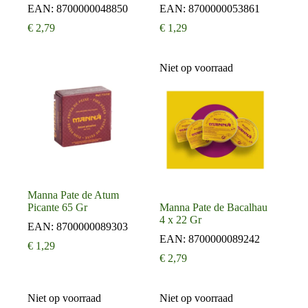
EAN:
8700000048850
EAN:
8700000053861
€
2,79
€
1,29
Niet op voorraad
Manna Pate de Atum
Picante 65 Gr
Manna Pate de Bacalhau
4 x 22 Gr
EAN:
8700000089303
EAN:
8700000089242
€
1,29
€
2,79
Niet op voorraad
Niet op voorraad