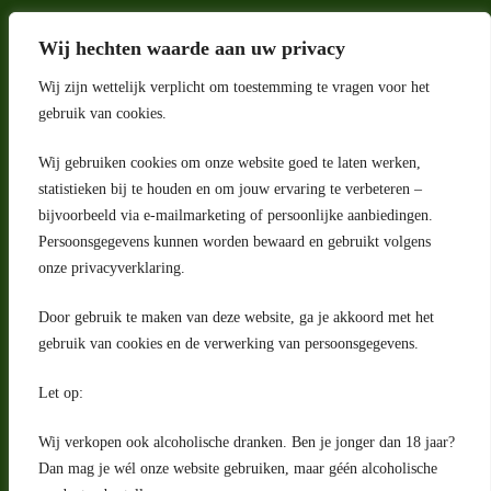
Wij hechten waarde aan uw privacy
Wij zijn wettelijk verplicht om toestemming te vragen voor het
gebruik van cookies.
Wij gebruiken cookies om onze website goed te laten werken,
statistieken bij te houden en om jouw ervaring te verbeteren –
Adres
bijvoorbeeld via e-mailmarketing of persoonlijke aanbiedingen.
Riga 4 E
Persoonsgegevens kunnen worden bewaard en gebruikt volgens
2993 LW Barendrecht
Nederland
onze privacyverklaring.
Contact
Door gebruik te maken van deze website, ga je akkoord met het
klantenservice@portugeseproducten.nl
gebruik van cookies en de verwerking van persoonsgegevens.
Facebook
Informatie
Let op:
Algemene voorwaarden
Privacyverklaring
Wij verkopen ook alcoholische dranken. Ben je jonger dan 18 jaar?
Herroepingsrecht
Dan mag je wél onze website gebruiken, maar géén alcoholische