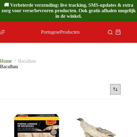
Ga
🚚 Verbeterde verzending: live tracking, SMS-updates & extra
naar
zorg voor verse/bevroren producten. Ook gratis afhalen mogelijk
de
in de winkel.
inhoud
PortugeseProducten
Winkelwa
Home
/
Bacalhau
Bacalhau