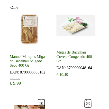
-21%
Migas de Bacalhau
Manuel Marques Migas
Covete Congelado 400
de Bacalhau Salgado
Gr
Seco 400 Gr
EAN:
8700000048164
EAN:
8700000053182
€
10,49
Oorspronkelijke
Huidige
€
12,59
€
9,99
prijs
prijs
was:
is:
€ 12,59.
€ 9,99.