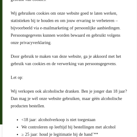
Wij gebruiken cookies om onze website goed te laten werken,
statistieken bij te houden en om jouw ervaring te verbeteren –
Adres
bijvoorbeeld via e-mailmarketing of persoonlijke aanbiedingen.
Riga 4 E
Persoonsgegevens kunnen worden bewaard en gebruikt volgens
2993 LW Barendrecht
Nederland
onze privacyverklaring.
Contact
Door gebruik te maken van deze website, ga je akkoord met het
klantenservice@portugeseproducten.nl
gebruik van cookies en de verwerking van persoonsgegevens.
Facebook
Informatie
Let op:
Algemene voorwaarden
Privacyverklaring
Wij verkopen ook alcoholische dranken. Ben je jonger dan 18 jaar?
Herroepingsrecht
Dan mag je wél onze website gebruiken, maar géén alcoholische
producten bestellen.
Bij bezorging van alcoholhoudende dranken voert de bezorger
een age check uit
<18 jaar: alcoholverkoop is niet toegestaan
We controleren op leeftijd bij bestellingen met alcohol
Algemene voorwaarden
≥ 25 jaar: houd je legitimatie bij de hand’**