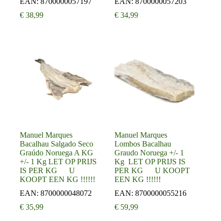
EAN:
8700000057197
EAN:
8700000057203
€
38,99
€
34,99
Manuel Marques
Manuel Marques
Bacalhau Salgado Seco
Lombos Bacalhau
Graúdo Noruega A KG
Graudo Noruega +/- 1
+/- 1 Kg LET OP PRIJS
Kg LET OP PRIJS IS
IS PER KG U
PER KG U KOOPT
KOOPT EEN KG !!!!!!
EEN KG !!!!!!
EAN:
8700000048072
EAN:
8700000055216
€
35,99
€
59,99