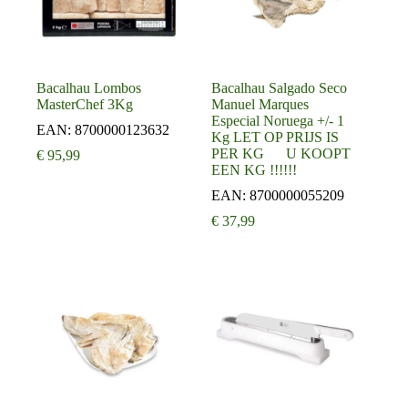
Bacalhau Lombos
Bacalhau Salgado Seco
MasterChef 3Kg
Manuel Marques
Especial Noruega +/- 1
EAN:
8700000123632
Kg LET OP PRIJS IS
PER KG U KOOPT
€
95,99
EEN KG !!!!!!
EAN:
8700000055209
€
37,99