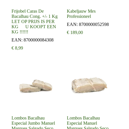
Frijobel Caras De
Kabeljauw Mes
Bacalhau Cong. +/- 1 Kg
Professioneel
LET OP PRIJS IS PER
EAN:
8700000052598
KG U KOOPT EEN
KG !!!!!!
€
189,00
EAN:
8700000084308
€
8,99
Lombos Bacalhau
Lombos Bacalhau
Especial Jumbo Manuel
Especial Manuel
Marques Salgado Seco
Marques Salgado Seco