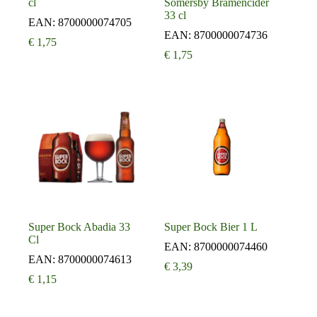
cl
Somersby Bramencider
33 cl
EAN:
8700000074705
EAN:
8700000074736
€
1,75
€
1,75
Super Bock Abadia 33
Super Bock Bier 1 L
Cl
EAN:
8700000074460
EAN:
8700000074613
€
3,39
€
1,15