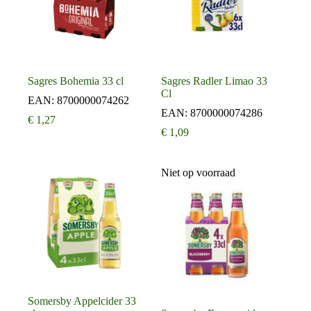
Sagres Bohemia 33 cl
Sagres Radler Limao 33
Cl
EAN:
8700000074262
EAN:
8700000074286
€
1,27
€
1,09
Niet op voorraad
Somersby Appelcider 33