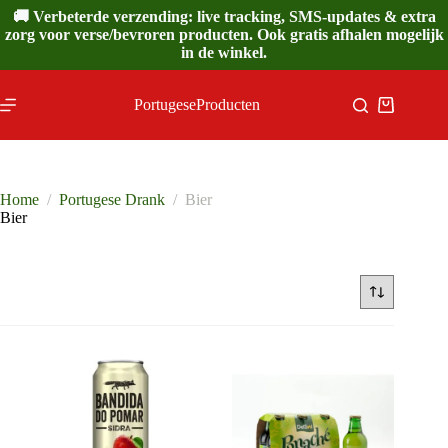
Ga
🚚 Verbeterde verzending: live tracking, SMS-updates & extra
naar
zorg voor verse/bevroren producten. Ook gratis afhalen mogelijk
de
in de winkel.
inhoud
PortugeseProducten
Winkelwa
Home
/
Portugese Drank
/
Bier
Bier