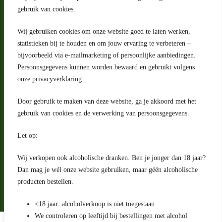
gebruik van cookies.
Wij gebruiken cookies om onze website goed te laten werken,
statistieken bij te houden en om jouw ervaring te verbeteren –
Adres
bijvoorbeeld via e-mailmarketing of persoonlijke aanbiedingen.
Riga 4 E
Persoonsgegevens kunnen worden bewaard en gebruikt volgens
2993 LW Barendrecht
Nederland
onze privacyverklaring.
Contact
Door gebruik te maken van deze website, ga je akkoord met het
klantenservice@portugeseproducten.nl
gebruik van cookies en de verwerking van persoonsgegevens.
Facebook
Informatie
Let op:
Algemene voorwaarden
Privacyverklaring
Wij verkopen ook alcoholische dranken. Ben je jonger dan 18 jaar?
Herroepingsrecht
Dan mag je wél onze website gebruiken, maar géén alcoholische
producten bestellen.
Bij bezorging van alcoholhoudende dranken voert de bezorger
een age check uit
<18 jaar: alcoholverkoop is niet toegestaan
We controleren op leeftijd bij bestellingen met alcohol