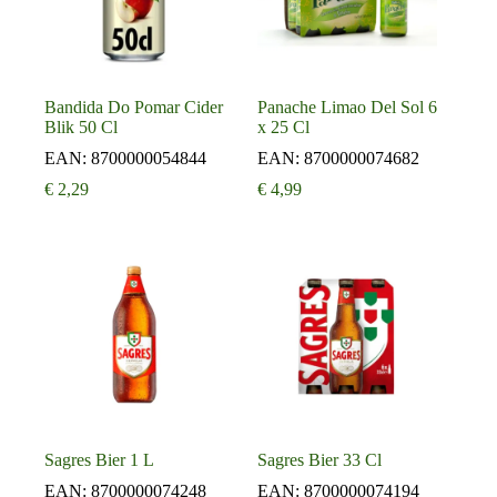
Bandida Do Pomar Cider
Panache Limao Del Sol 6
Blik 50 Cl
x 25 Cl
EAN:
8700000054844
EAN:
8700000074682
€
2,29
€
4,99
Sagres Bier 1 L
Sagres Bier 33 Cl
EAN:
8700000074248
EAN:
8700000074194