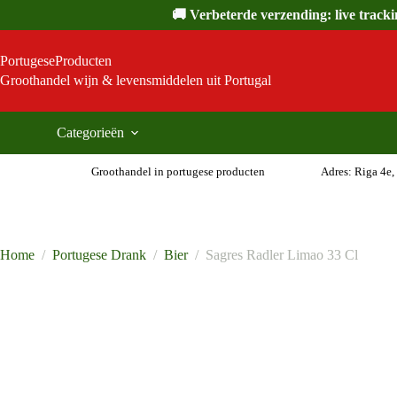
Ga
🚚 Verbeterde verzending: live track
naar
de
inhoud
PortugeseProducten
Groothandel wijn & levensmiddelen uit Portugal
Categorieën
Groothandel in portugese producten
Adres: Riga 4e,
Home
/
Portugese Drank
/
Bier
/
Sagres Radler Limao 33 Cl