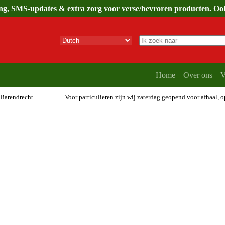
ing, SMS-updates & extra zorg voor verse/bevroren producten. Ook 
Geen
resultaten
Home
Over ons
V
 Barendrecht
Voor particulieren zijn wij zaterdag geopend voor afhaal, 