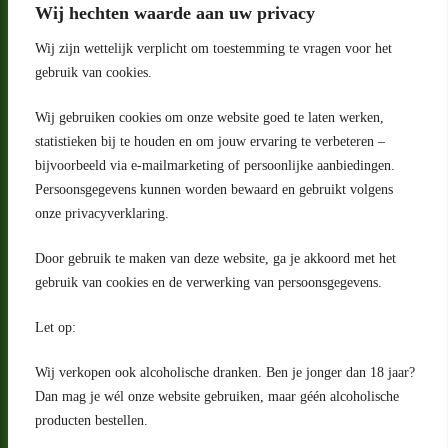
Wij hechten waarde aan uw privacy
Wij zijn wettelijk verplicht om toestemming te vragen voor het
gebruik van cookies.
Wij gebruiken cookies om onze website goed te laten werken,
statistieken bij te houden en om jouw ervaring te verbeteren –
Adres
bijvoorbeeld via e-mailmarketing of persoonlijke aanbiedingen.
Riga 4 E
Persoonsgegevens kunnen worden bewaard en gebruikt volgens
2993 LW Barendrecht
Nederland
onze privacyverklaring.
Contact
Door gebruik te maken van deze website, ga je akkoord met het
klantenservice@portugeseproducten.nl
gebruik van cookies en de verwerking van persoonsgegevens.
Facebook
Informatie
Let op:
Algemene voorwaarden
Privacyverklaring
Wij verkopen ook alcoholische dranken. Ben je jonger dan 18 jaar?
Herroepingsrecht
Dan mag je wél onze website gebruiken, maar géén alcoholische
producten bestellen.
Bij bezorging van alcoholhoudende dranken voert de bezorger