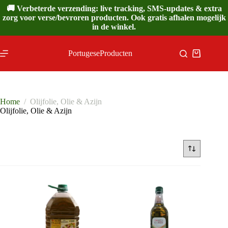
Ga
🚚 Verbeterde verzending: live tracking, SMS-updates & extra
naar
zorg voor verse/bevroren producten. Ook gratis afhalen mogelijk
de
in de winkel.
inhoud
PortugeseProducten
Winkelwa
Home
/
Olijfolie, Olie & Azijn
Olijfolie, Olie & Azijn