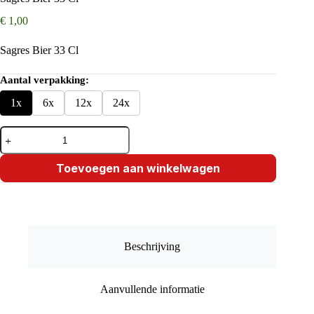
€
1,00
Sagres Bier 33 Cl
Aantal verpakking:
1x
6x
12x
24x
Sagres
Bier
33
Cl
Toevoegen aan winkelwagen
aantal
Beschrijving
Aanvullende informatie