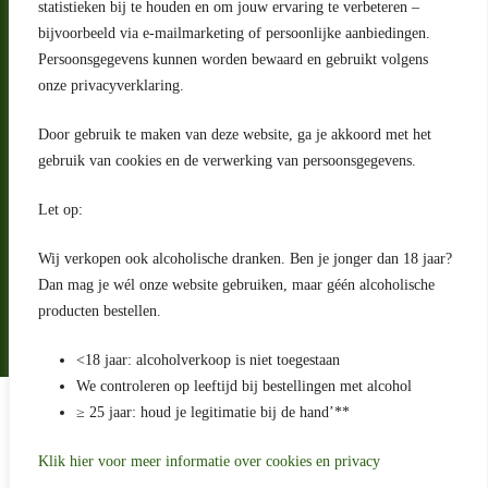
statistieken bij te houden en om jouw ervaring te verbeteren –
Adres
bijvoorbeeld via e-mailmarketing of persoonlijke aanbiedingen.
Riga 4 E
Persoonsgegevens kunnen worden bewaard en gebruikt volgens
2993 LW Barendrecht
Nederland
onze privacyverklaring.
Contact
Door gebruik te maken van deze website, ga je akkoord met het
klantenservice@portugeseproducten.nl
gebruik van cookies en de verwerking van persoonsgegevens.
Facebook
Informatie
Let op:
Algemene voorwaarden
Privacyverklaring
Wij verkopen ook alcoholische dranken. Ben je jonger dan 18 jaar?
Herroepingsrecht
Dan mag je wél onze website gebruiken, maar géén alcoholische
producten bestellen.
Bij bezorging van alcoholhoudende dranken voert de bezorger
een age check uit
<18 jaar: alcoholverkoop is niet toegestaan
We controleren op leeftijd bij bestellingen met alcohol
Algemene voorwaarden
≥ 25 jaar: houd je legitimatie bij de hand’**
Privacyverklaring
Sitemap
Betaling en levering
Klik hier voor meer informatie over cookies en privacy
Ontwikkeld door
Best4u Media