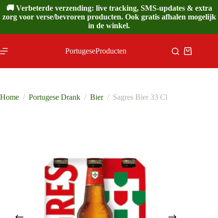
Ga
🚚 Verbeterde verzending: live tracking, SMS-updates & extra
naar
zorg voor verse/bevroren producten. Ook gratis afhalen mogelijk
de
in de winkel.
inhoud
PortugeseProducten
Winkelwa
Home
/
Portugese Drank
/
Bier
/
Sagres Bier 33 Cl