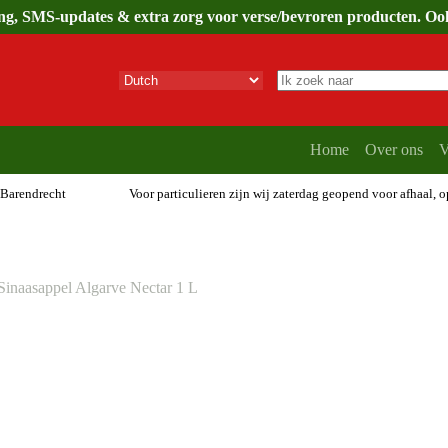
ing, SMS-updates & extra zorg voor verse/bevroren producten. Ook 
Geen
resultaten
Home
Over ons
V
 Barendrecht
Voor particulieren zijn wij zaterdag geopend voor afhaal, 
inaasappel Algarve Nectar 1 L