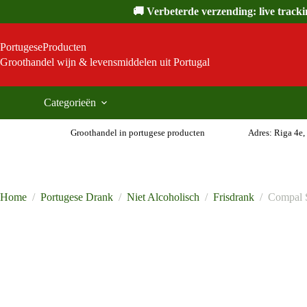
Ga
🚚 Verbeterde verzending: live track
naar
de
inhoud
PortugeseProducten
Groothandel wijn & levensmiddelen uit Portugal
Categorieën
Groothandel in portugese producten
Adres: Riga 4e,
Home
/
Portugese Drank
/
Niet Alcoholisch
/
Frisdrank
/
Compal S