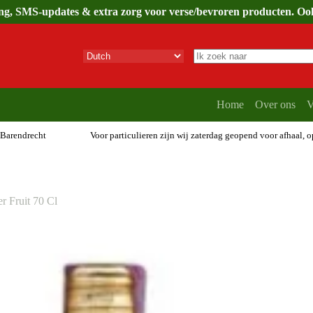
ing, SMS-updates & extra zorg voor verse/bevroren producten. Ook 
Geen
resultaten
Home
Over ons
V
 Barendrecht
Voor particulieren zijn wij zaterdag geopend voor afhaal, 
r Fruit 70 Cl