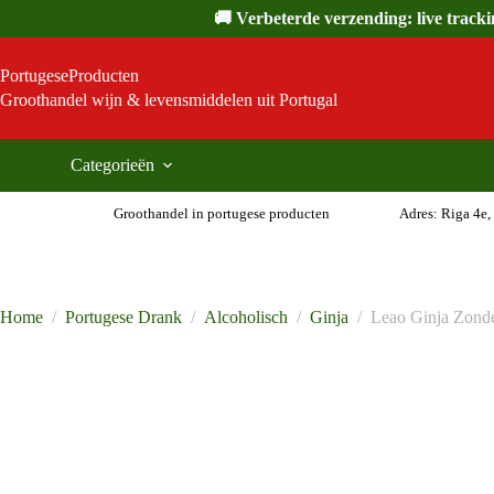
Ga
🚚 Verbeterde verzending: live track
naar
de
inhoud
PortugeseProducten
Groothandel wijn & levensmiddelen uit Portugal
Categorieën
Groothandel in portugese producten
Adres: Riga 4e,
Home
/
Portugese Drank
/
Alcoholisch
/
Ginja
/
Leao Ginja Zonde