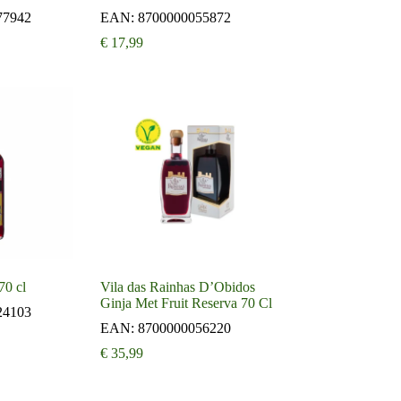
77942
EAN:
8700000055872
€
17,99
70 cl
Vila das Rainhas D’Obidos
Ginja Met Fruit Reserva 70 Cl
24103
EAN:
8700000056220
€
35,99