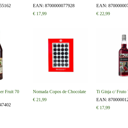
55162
EAN:
8700000077928
EAN:
87000000
€
17,99
€
22,99
r Fruit 70
Nomada Copos de Chocolate
Ti Ginja c/ Fruto 
€
21,99
EAN:
87000001
47402
€
17,99