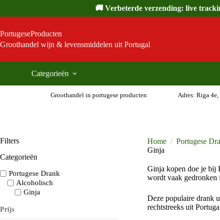
Ga
🚚 Verbeterde verzending: live track
naar
de
inhoud
PortugeseProducten
Groothandel wijn & levensmiddelen uit Portugal
Categorieën
Groothandel in portugese producten
Adres: Riga 4e,
Filters
Home
/
Portugese Dr
Ginja
Categorieën
Ginja kopen doe je bij 
Portugese Drank
wordt vaak gedronken in
Alcoholisch
Ginja
Deze populaire drank u
rechtstreeks uit Portug
Prijs