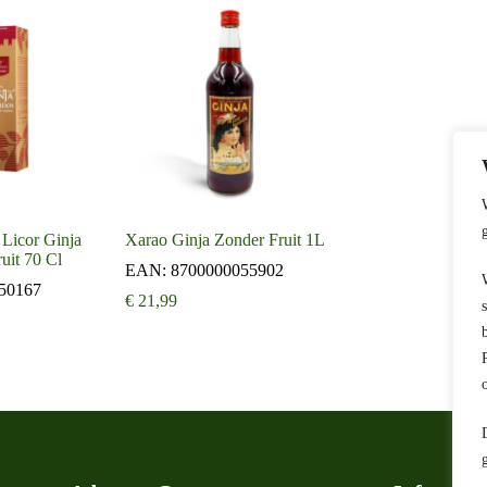
 Licor Ginja
Xarao Ginja Zonder Fruit 1L
uit 70 Cl
EAN:
8700000055902
50167
€
21,99