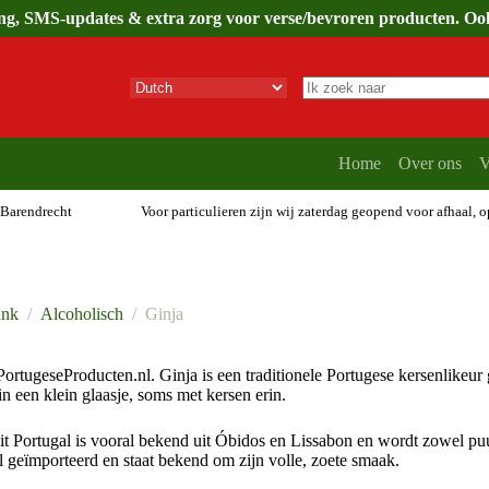
ing, SMS-updates & extra zorg voor verse/bevroren producten. Ook 
Geen
resultaten
Home
Over ons
V
 Barendrecht
Voor particulieren zijn wij zaterdag geopend voor afhaal, 
ank
/
Alcoholisch
/
Ginja
PortugeseProducten.nl. Ginja is een traditionele Portugese kersenlikeur
 een klein glaasje, soms met kersen erin.
it Portugal is vooral bekend uit Óbidos en Lissabon en wordt zowel pu
al geïmporteerd en staat bekend om zijn volle, zoete smaak.