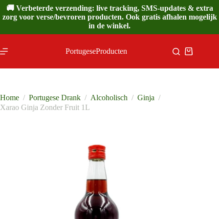
Ga
🚚 Verbeterde verzending: live tracking, SMS-updates & extra
naar
zorg voor verse/bevroren producten. Ook gratis afhalen mogelijk
de
in de winkel.
inhoud
PortugeseProducten
Winkelwa
Home
/
Portugese Drank
/
Alcoholisch
/
Ginja
/
Xarao Ginja Zonder Fruit 1L