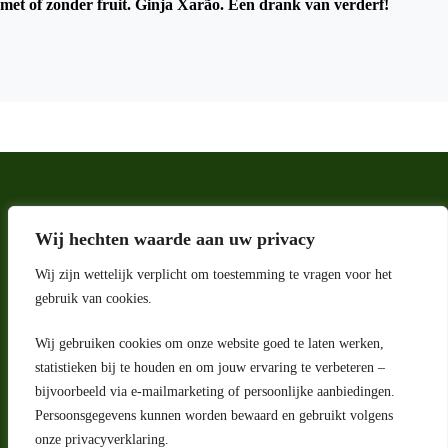
met of zonder fruit. Ginja Xarão. Een drank van verderf!
Wij hechten waarde aan uw privacy
Wij zijn wettelijk verplicht om toestemming te vragen voor het
gebruik van cookies.
Wij gebruiken cookies om onze website goed te laten werken,
statistieken bij te houden en om jouw ervaring te verbeteren –
Adres
bijvoorbeeld via e-mailmarketing of persoonlijke aanbiedingen.
Riga 4 E
Persoonsgegevens kunnen worden bewaard en gebruikt volgens
2993 LW Barendrecht
Nederland
onze privacyverklaring.