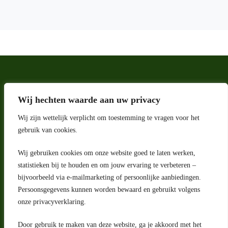
Wij hechten waarde aan uw privacy
Wij zijn wettelijk verplicht om toestemming te vragen voor het
gebruik van cookies.
Wij gebruiken cookies om onze website goed te laten werken,
Adres
statistieken bij te houden en om jouw ervaring te verbeteren –
bijvoorbeeld via e-mailmarketing of persoonlijke aanbiedingen.
Riga 4 E
Persoonsgegevens kunnen worden bewaard en gebruikt volgens
2993 LW Barendrecht
Nederland
onze privacyverklaring.
Contact
Door gebruik te maken van deze website, ga je akkoord met het
klantenservice@portugeseproducten.nl