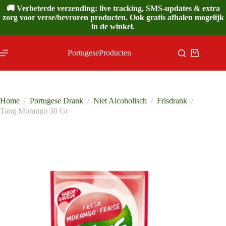
Ga
🚚 Verbeterde verzending: live tracking, SMS-updates & extra
naar
zorg voor verse/bevroren producten. Ook gratis afhalen mogelijk
de
in de winkel.
inhoud
PortugeseProducten
Winkelwa
Home
/
Portugese Drank
/
Niet Alcoholisch
/
Frisdrank
/
Tang Morango 30 Gr