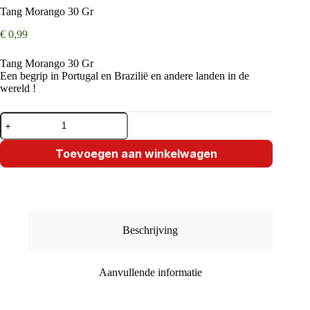
Tang Morango 30 Gr
€
0,99
Tang Morango 30 Gr
Een begrip in Portugal en Brazilië en andere landen in de
wereld !
Tang
Morango
30
Gr
Toevoegen aan winkelwagen
aantal
Beschrijving
Aanvullende informatie