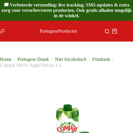
Ga
🚚 Verbeterde verzending: live tracking, SMS-updates & extra
naar
zorg voor verse/bevroren producten. Ook gratis afhalen mogelijk
de
in de winkel.
inhoud
PortugeseProducten
Winkelwa
Home
/
Portugese Drank
/
Niet Alcoholisch
/
Frisdrank
/
Compal 100 % Appel Nectar 1 L