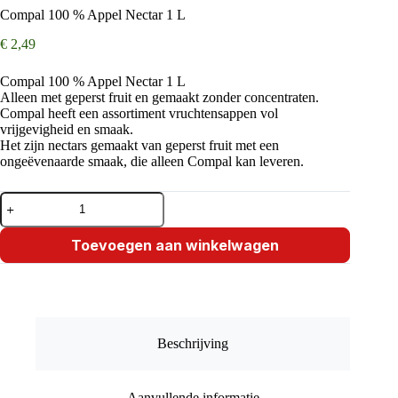
Compal 100 % Appel Nectar 1 L
€
2,49
Compal 100 % Appel Nectar 1 L
Alleen met geperst fruit en gemaakt zonder concentraten.
Compal heeft een assortiment vruchtensappen vol
vrijgevigheid en smaak.
Het zijn nectars gemaakt van geperst fruit met een
ongeëvenaarde smaak, die alleen Compal kan leveren.
Compal
100
%
Appel
Toevoegen aan winkelwagen
Nectar
1
L
aantal
Beschrijving
Aanvullende informatie