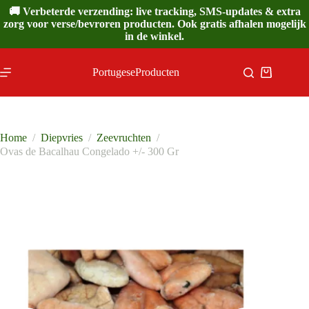
Ga
🚚 Verbeterde verzending: live tracking, SMS-updates & extra
naar
zorg voor verse/bevroren producten. Ook gratis afhalen mogelijk
de
in de winkel.
inhoud
PortugeseProducten
Winkelwa
Home
/
Diepvries
/
Zeevruchten
/
Ovas de Bacalhau Congelado +/- 300 Gr