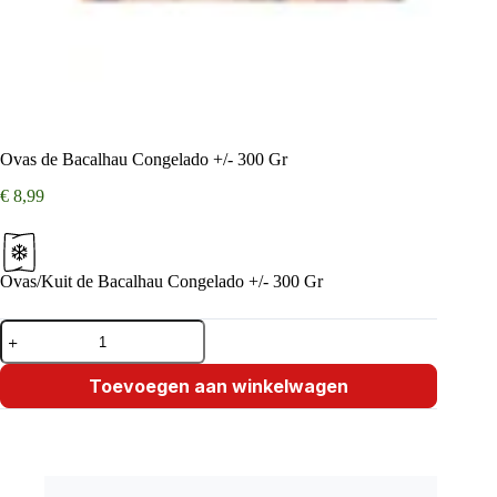
Ovas de Bacalhau Congelado +/- 300 Gr
€
8,99
Ovas/Kuit de Bacalhau Congelado +/- 300 Gr
Ovas
de
Bacalhau
Congelado
Toevoegen aan winkelwagen
+/-
300
Gr
aantal