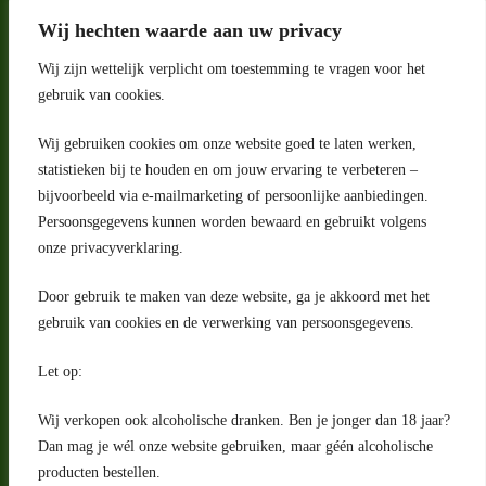
Wij hechten waarde aan uw privacy
Wij zijn wettelijk verplicht om toestemming te vragen voor het
gebruik van cookies.
Wij gebruiken cookies om onze website goed te laten werken,
statistieken bij te houden en om jouw ervaring te verbeteren –
Adres
bijvoorbeeld via e-mailmarketing of persoonlijke aanbiedingen.
Riga 4 E
Persoonsgegevens kunnen worden bewaard en gebruikt volgens
2993 LW Barendrecht
Nederland
onze privacyverklaring.
Contact
Door gebruik te maken van deze website, ga je akkoord met het
klantenservice@portugeseproducten.nl
gebruik van cookies en de verwerking van persoonsgegevens.
Facebook
Informatie
Let op:
Algemene voorwaarden
Privacyverklaring
Wij verkopen ook alcoholische dranken. Ben je jonger dan 18 jaar?
Herroepingsrecht
Dan mag je wél onze website gebruiken, maar géén alcoholische
producten bestellen.
Bij bezorging van alcoholhoudende dranken voert de bezorger