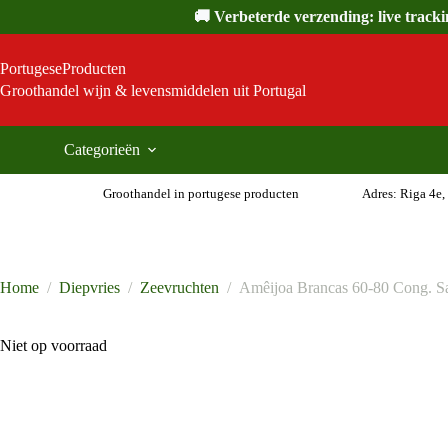
Ga
🚚 Verbeterde verzending: live track
naar
de
inhoud
PortugeseProducten
Groothandel wijn & levensmiddelen uit Portugal
Categorieën
Groothandel in portugese producten
Adres: Riga 4e,
Home
/
Diepvries
/
Zeevruchten
/
Amêijoa Brancas 60-80 Cong. S
Niet op voorraad