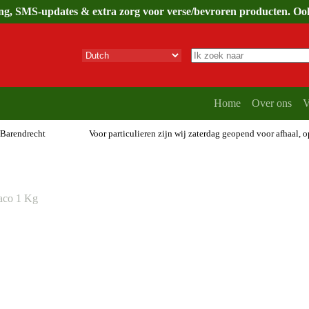
ing, SMS-updates & extra zorg voor verse/bevroren producten. Ook 
Geen
resultaten
Home
Over ons
V
 Barendrecht
Voor particulieren zijn wij zaterdag geopend voor afhaal, 
aco 1 Kg