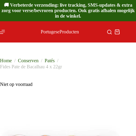
Ga
🚚 Verbeterde verzending: live tracking, SMS-updates & extra
naar
zorg voor verse/bevroren producten. Ook gratis afhalen mogelijk
de
in de winkel.
inhoud
PortugeseProducten
Winkelwa
Home
/
Conserven
/
Patés
/
Fides Pate de Bacalhau 4 x 22gr
Niet op voorraad