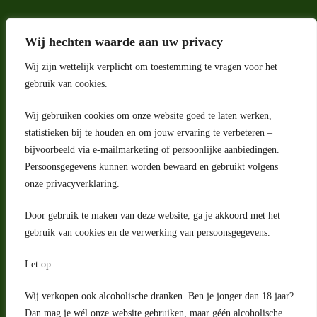
Wij hechten waarde aan uw privacy
Wij zijn wettelijk verplicht om toestemming te vragen voor het
gebruik van cookies.
Wij gebruiken cookies om onze website goed te laten werken,
Adres
statistieken bij te houden en om jouw ervaring te verbeteren –
bijvoorbeeld via e-mailmarketing of persoonlijke aanbiedingen.
Riga 4 E
Persoonsgegevens kunnen worden bewaard en gebruikt volgens
2993 LW Barendrecht
Nederland
onze privacyverklaring.
Contact
Door gebruik te maken van deze website, ga je akkoord met het
klantenservice@portugeseproducten.nl
gebruik van cookies en de verwerking van persoonsgegevens.
Facebook
Informatie
Let op:
Algemene voorwaarden
Privacyverklaring
Wij verkopen ook alcoholische dranken. Ben je jonger dan 18 jaar?
Herroepingsrecht
Dan mag je wél onze website gebruiken, maar géén alcoholische