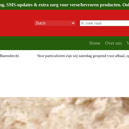
ing, SMS-updates & extra zorg voor verse/bevroren producten. Ook 
Geen
resultaten
Home
Over ons
V
 Barendrecht
Voor particulieren zijn wij zaterdag geopend voor afhaal, 