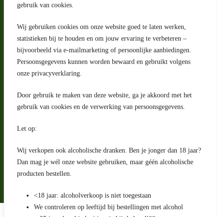
gebruik van cookies.
Wij gebruiken cookies om onze website goed te laten werken,
statistieken bij te houden en om jouw ervaring te verbeteren –
Adres
bijvoorbeeld via e-mailmarketing of persoonlijke aanbiedingen.
Riga 4 E
Persoonsgegevens kunnen worden bewaard en gebruikt volgens
2993 LW Barendrecht
Nederland
onze privacyverklaring.
Contact
Door gebruik te maken van deze website, ga je akkoord met het
klantenservice@portugeseproducten.nl
gebruik van cookies en de verwerking van persoonsgegevens.
Facebook
Informatie
Let op:
Algemene voorwaarden
Privacyverklaring
Wij verkopen ook alcoholische dranken. Ben je jonger dan 18 jaar?
Herroepingsrecht
Dan mag je wél onze website gebruiken, maar géén alcoholische
producten bestellen.
Bij bezorging van alcoholhoudende dranken voert de bezorger
een age check uit
<18 jaar: alcoholverkoop is niet toegestaan
We controleren op leeftijd bij bestellingen met alcohol