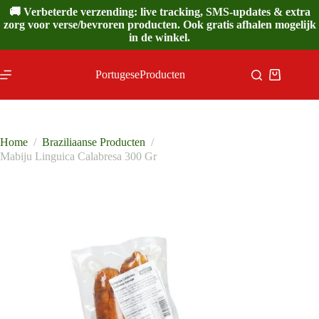
Ga
🚚 Verbeterde verzending: live tracking, SMS-updates & extra
naar
zorg voor verse/bevroren producten. Ook gratis afhalen mogelijk
de
in de winkel.
inhoud
PortugeseProducten
Winkelwa
Home
/
Braziliaanse Producten
/
Mabiju Linguica Calabresa 300 Gr