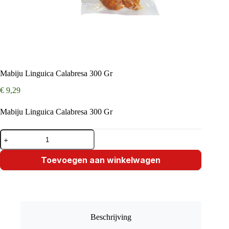
Mabiju Linguica Calabresa 300 Gr
€
9,29
Mabiju Linguica Calabresa 300 Gr
Mabiju
Linguica
Calabresa
300
Toevoegen aan winkelwagen
Gr
aantal
Beschrijving