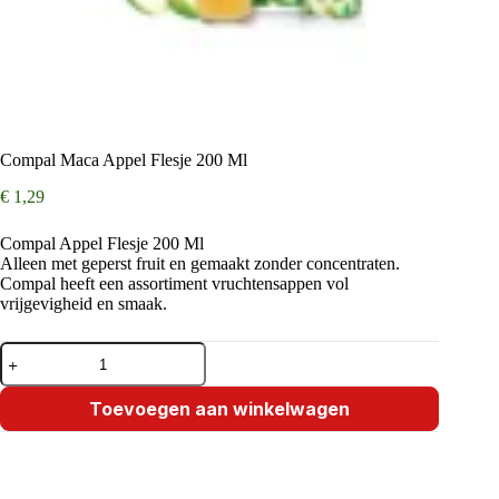
Compal Maca Appel Flesje 200 Ml
€
1,29
Compal Appel Flesje 200 Ml
Alleen met geperst fruit en gemaakt zonder concentraten.
Compal heeft een assortiment vruchtensappen vol
vrijgevigheid en smaak.
Compal
Maca
Appel
Flesje
Toevoegen aan winkelwagen
200
Ml
aantal