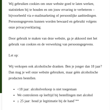
Wij gebruiken cookies om onze website goed te laten werken,
statistieken bij te houden en om jouw ervaring te verbeteren –
Adres
bijvoorbeeld via e-mailmarketing of persoonlijke aanbiedingen.
Riga 4 E
Persoonsgegevens kunnen worden bewaard en gebruikt volgens
2993 LW Barendrecht
Nederland
onze privacyverklaring.
Contact
Door gebruik te maken van deze website, ga je akkoord met het
klantenservice@portugeseproducten.nl
gebruik van cookies en de verwerking van persoonsgegevens.
Facebook
Informatie
Let op:
Algemene voorwaarden
Privacyverklaring
Wij verkopen ook alcoholische dranken. Ben je jonger dan 18 jaar?
Herroepingsrecht
Dan mag je wél onze website gebruiken, maar géén alcoholische
producten bestellen.
Bij bezorging van alcoholhoudende dranken voert de bezorger
een age check uit
<18 jaar: alcoholverkoop is niet toegestaan
We controleren op leeftijd bij bestellingen met alcohol
Algemene voorwaarden
≥ 25 jaar: houd je legitimatie bij de hand’**
Privacyverklaring
Sitemap