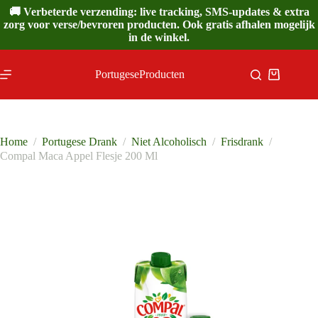
Ga
🚚 Verbeterde verzending: live tracking, SMS-updates & extra
naar
zorg voor verse/bevroren producten. Ook gratis afhalen mogelijk
de
in de winkel.
inhoud
PortugeseProducten
Winkelwa
Home
/
Portugese Drank
/
Niet Alcoholisch
/
Frisdrank
/
Compal Maca Appel Flesje 200 Ml