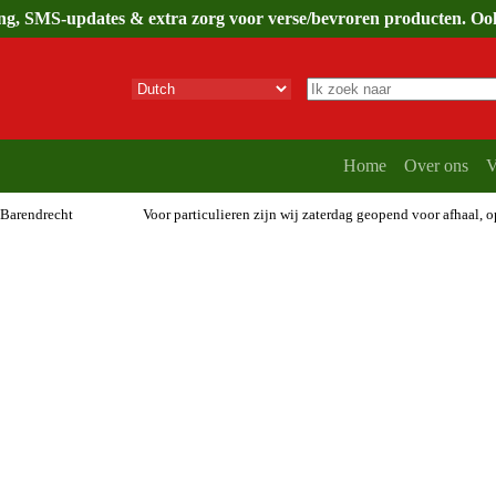
ing, SMS-updates & extra zorg voor verse/bevroren producten. Ook 
Geen
resultaten
Home
Over ons
V
 Barendrecht
Voor particulieren zijn wij zaterdag geopend voor afhaal, 