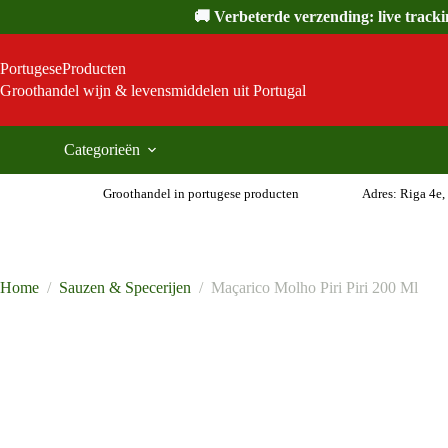
Ga
🚚 Verbeterde verzending: live track
naar
de
inhoud
PortugeseProducten
Groothandel wijn & levensmiddelen uit Portugal
Categorieën
Groothandel in portugese producten
Adres: Riga 4e,
Home
/
Sauzen & Specerijen
/
Maçarico Molho Piri Piri 200 Ml