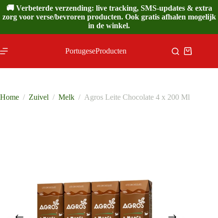
Ga
🚚 Verbeterde verzending: live tracking, SMS-updates & extra
naar
zorg voor verse/bevroren producten. Ook gratis afhalen mogelijk
de
in de winkel.
inhoud
PortugeseProducten
Winkelwa
Home
/
Zuivel
/
Melk
/
Agros Leite Chocolate 4 x 200 Ml