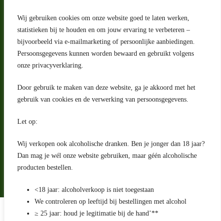
Wij gebruiken cookies om onze website goed te laten werken,
statistieken bij te houden en om jouw ervaring te verbeteren –
Adres
bijvoorbeeld via e-mailmarketing of persoonlijke aanbiedingen.
Riga 4 E
Persoonsgegevens kunnen worden bewaard en gebruikt volgens
2993 LW Barendrecht
Nederland
onze privacyverklaring.
Contact
Door gebruik te maken van deze website, ga je akkoord met het
klantenservice@portugeseproducten.nl
gebruik van cookies en de verwerking van persoonsgegevens.
Facebook
Informatie
Let op:
Algemene voorwaarden
Privacyverklaring
Wij verkopen ook alcoholische dranken. Ben je jonger dan 18 jaar?
Herroepingsrecht
Dan mag je wél onze website gebruiken, maar géén alcoholische
producten bestellen.
Bij bezorging van alcoholhoudende dranken voert de bezorger
een age check uit
<18 jaar: alcoholverkoop is niet toegestaan
We controleren op leeftijd bij bestellingen met alcohol
Algemene voorwaarden
≥ 25 jaar: houd je legitimatie bij de hand’**
Privacyverklaring