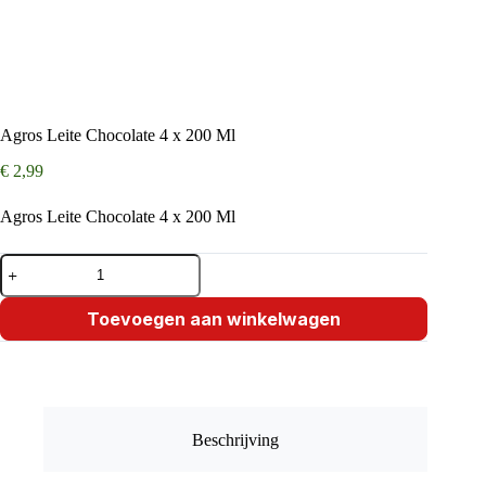
Agros Leite Chocolate 4 x 200 Ml
€
2,99
Agros Leite Chocolate 4 x 200 Ml
Agros
Leite
Chocolate
4
Toevoegen aan winkelwagen
x
200
Ml
aantal
Beschrijving