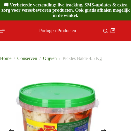
Ga
🚚 Verbeterde verzending: live tracking, SMS-updates & extra
naar
zorg voor verse/bevroren producten. Ook gratis afhalen mogelijk
de
in de winkel.
inhoud
PortugeseProducten
Winkelwa
Home
/
Conserven
/
Olijven
/
Pickles Balde 4.5 Kg