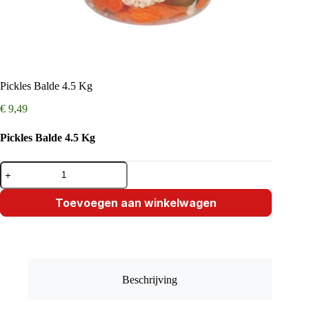
Pickles Balde 4.5 Kg
€
9,49
Pickles Balde 4.5 Kg
Pickles
Balde
4.5
Kg
Toevoegen aan winkelwagen
aantal
Beschrijving