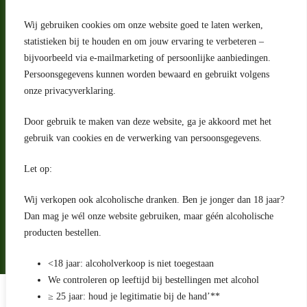
Wij gebruiken cookies om onze website goed te laten werken,
statistieken bij te houden en om jouw ervaring te verbeteren –
Adres
bijvoorbeeld via e-mailmarketing of persoonlijke aanbiedingen.
Riga 4 E
Persoonsgegevens kunnen worden bewaard en gebruikt volgens
2993 LW Barendrecht
Nederland
onze privacyverklaring.
Contact
Door gebruik te maken van deze website, ga je akkoord met het
klantenservice@portugeseproducten.nl
gebruik van cookies en de verwerking van persoonsgegevens.
Facebook
Informatie
Let op:
Algemene voorwaarden
Privacyverklaring
Wij verkopen ook alcoholische dranken. Ben je jonger dan 18 jaar?
Herroepingsrecht
Dan mag je wél onze website gebruiken, maar géén alcoholische
producten bestellen.
Bij bezorging van alcoholhoudende dranken voert de bezorger
een age check uit
<18 jaar: alcoholverkoop is niet toegestaan
We controleren op leeftijd bij bestellingen met alcohol
Algemene voorwaarden
≥ 25 jaar: houd je legitimatie bij de hand’**
Privacyverklaring