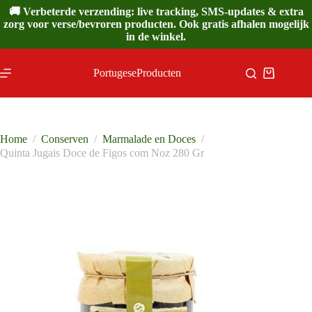
Ga
🚚 Verbeterde verzending: live tracking, SMS-updates & extra
naar
zorg voor verse/bevroren producten. Ook gratis afhalen mogelijk
de
in de winkel.
inhoud
PortugeseProducten
Winkelwa
Home
/
Conserven
/
Marmalade en Doces
/
Quinta Jugais Doce de Figos com Noz 280 Gr