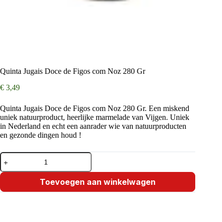
Quinta Jugais Doce de Figos com Noz 280 Gr
€
3,49
Quinta Jugais Doce de Figos com Noz 280 Gr. Een miskend
uniek natuurproduct, heerlijke marmelade van Vijgen. Uniek
in Nederland en echt een aanrader wie van natuurproducten
en gezonde dingen houd !
Quinta
Jugais
Doce
de
Toevoegen aan winkelwagen
Figos
com
Noz
280