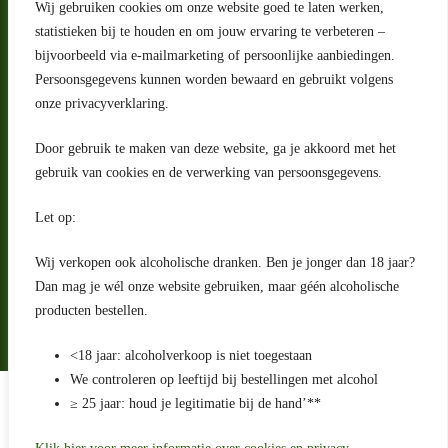
Wij gebruiken cookies om onze website goed te laten werken,
statistieken bij te houden en om jouw ervaring te verbeteren –
Adres
bijvoorbeeld via e-mailmarketing of persoonlijke aanbiedingen.
Riga 4 E
Persoonsgegevens kunnen worden bewaard en gebruikt volgens
2993 LW Barendrecht
Nederland
onze privacyverklaring.
Contact
Door gebruik te maken van deze website, ga je akkoord met het
klantenservice@portugeseproducten.nl
gebruik van cookies en de verwerking van persoonsgegevens.
Facebook
Informatie
Let op:
Algemene voorwaarden
Privacyverklaring
Wij verkopen ook alcoholische dranken. Ben je jonger dan 18 jaar?
Herroepingsrecht
Dan mag je wél onze website gebruiken, maar géén alcoholische
producten bestellen.
Bij bezorging van alcoholhoudende dranken voert de bezorger
een age check uit
<18 jaar: alcoholverkoop is niet toegestaan
We controleren op leeftijd bij bestellingen met alcohol
Algemene voorwaarden
≥ 25 jaar: houd je legitimatie bij de hand’**
Privacyverklaring
Sitemap
Betaling en levering