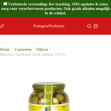
Ga
🚚 Verbeterde verzending: live tracking, SMS-updates & extra
naar
zorg voor verse/bevroren producten. Ook gratis afhalen mogelijk
de
in de winkel.
inhoud
PortugeseProducten
Winkelwa
Home
/
Conserven
/
Olijven
/
Maçarico Azeitonas Verde Inteiras 520 Gr