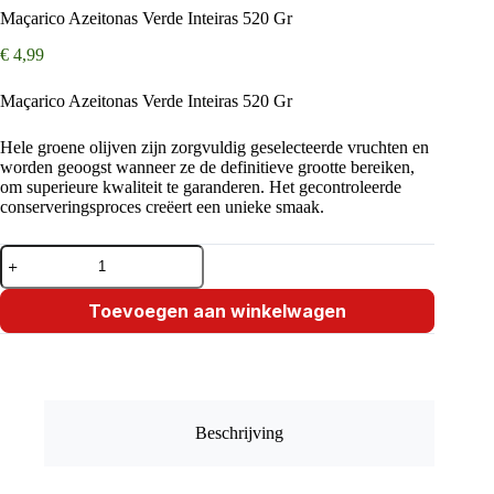
Maçarico Azeitonas Verde Inteiras 520 Gr
€
4,99
Maçarico Azeitonas Verde Inteiras 520 Gr
Hele groene olijven zijn zorgvuldig geselecteerde vruchten en
worden geoogst wanneer ze de definitieve grootte bereiken,
om superieure kwaliteit te garanderen. Het gecontroleerde
conserveringsproces creëert een unieke smaak.
Maçarico
Azeitonas
Verde
Inteiras
Toevoegen aan winkelwagen
520
Gr
aantal
Beschrijving