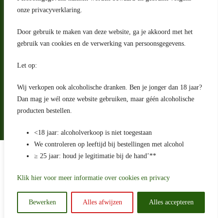
Nederland
onze privacyverklaring.
Contact
Door gebruik te maken van deze website, ga je akkoord met het
klantenservice@portugeseproducten.nl
gebruik van cookies en de verwerking van persoonsgegevens.
Facebook
Informatie
Let op:
Algemene voorwaarden
Privacyverklaring
Wij verkopen ook alcoholische dranken. Ben je jonger dan 18 jaar?
Herroepingsrecht
Dan mag je wél onze website gebruiken, maar géén alcoholische
producten bestellen.
Bij bezorging van alcoholhoudende dranken voert de bezorger
een age check uit
<18 jaar: alcoholverkoop is niet toegestaan
We controleren op leeftijd bij bestellingen met alcohol
Algemene voorwaarden
≥ 25 jaar: houd je legitimatie bij de hand’**
Privacyverklaring
Sitemap
Betaling en levering
Klik hier voor meer informatie over cookies en privacy
Ontwikkeld door
Best4u Media
Bewerken
Alles afwijzen
Alles accepteren