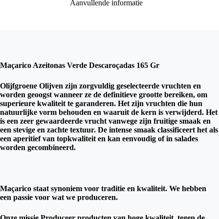
Aanvullende informatie
Maçarico Azeitonas Verde Descaroçadas 165 Gr
Olijfgroene Olijven zijn zorgvuldig geselecteerde vruchten en
worden geoogst wanneer ze de definitieve grootte bereiken, om
superieure kwaliteit te garanderen. Het zijn vruchten die hun
natuurlijke vorm behouden en waaruit de kern is verwijderd. Het
is een zeer gewaardeerde vrucht vanwege zijn fruitige smaak en
een stevige en zachte textuur. De intense smaak classificeert het als
een aperitief van topkwaliteit en kan eenvoudig of in salades
worden gecombineerd.
Maçarico staat synoniem voor traditie en kwaliteit. We hebben
een passie voor wat we produceren.
Onze missie Produceer producten van hoge kwaliteit, tegen de