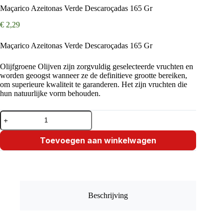
Maçarico Azeitonas Verde Descaroçadas 165 Gr
€
2,29
Maçarico Azeitonas Verde Descaroçadas 165 Gr
Olijfgroene Olijven zijn zorgvuldig geselecteerde vruchten en
worden geoogst wanneer ze de definitieve grootte bereiken,
om superieure kwaliteit te garanderen. Het zijn vruchten die
hun natuurlijke vorm behouden.
Maçarico
Azeitonas
Verde
Descaroçadas
Toevoegen aan winkelwagen
165
Gr
aantal
Beschrijving