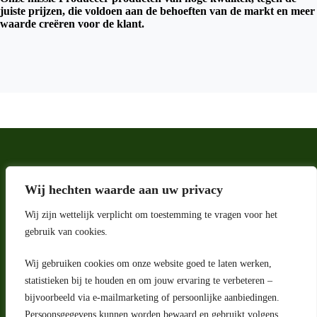
juiste prijzen, die voldoen aan de behoeften van de markt en meer
waarde creëren voor de klant.
Wij hechten waarde aan uw privacy
Wij zijn wettelijk verplicht om toestemming te vragen voor het
gebruik van cookies.
Wij gebruiken cookies om onze website goed te laten werken,
Adres
statistieken bij te houden en om jouw ervaring te verbeteren –
bijvoorbeeld via e-mailmarketing of persoonlijke aanbiedingen.
Riga 4 E
Persoonsgegevens kunnen worden bewaard en gebruikt volgens
2993 LW Barendrecht