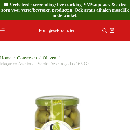
Ga
🚚 Verbeterde verzending: live tracking, SMS-updates & extra
naar
zorg voor verse/bevroren producten. Ook gratis afhalen mogelijk
de
in de winkel.
inhoud
PortugeseProducten
Winkelwa
Home
/
Conserven
/
Olijven
/
Maçarico Azeitonas Verde Descaroçadas 165 Gr