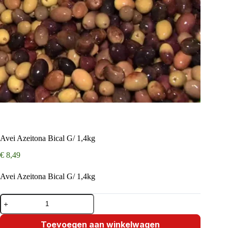
Avei Azeitona Bical G/ 1,4kg
€
8,49
Avei Azeitona Bical G/ 1,4kg
Avei
Azeitona
Bical
G/
Toevoegen aan winkelwagen