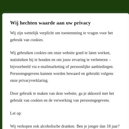
Wij hechten waarde aan uw privacy
Wij zijn wettelijk verplicht om toestemming te vragen voor het
gebruik van cookies.
Wij gebruiken cookies om onze website goed te laten werken,
Adres
statistieken bij te houden en om jouw ervaring te verbeteren –
bijvoorbeeld via e-mailmarketing of persoonlijke aanbiedingen.
Riga 4 E
Persoonsgegevens kunnen worden bewaard en gebruikt volgens
2993 LW Barendrecht
Nederland
onze privacyverklaring.
Contact
Door gebruik te maken van deze website, ga je akkoord met het
klantenservice@portugeseproducten.nl
gebruik van cookies en de verwerking van persoonsgegevens.
Facebook
Informatie
Let op:
Algemene voorwaarden
Privacyverklaring
Wij verkopen ook alcoholische dranken. Ben je jonger dan 18 jaar?
Herroepingsrecht