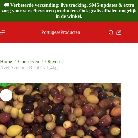
Ga
🚚 Verbeterde verzending: live tracking, SMS-updates & extra
naar
zorg voor verse/bevroren producten. Ook gratis afhalen mogelijk
de
in de winkel.
inhoud
PortugeseProducten
Winkelwa
Home
/
Conserven
/
Olijven
/
Avei Azeitona Bical G/ 1,4kg