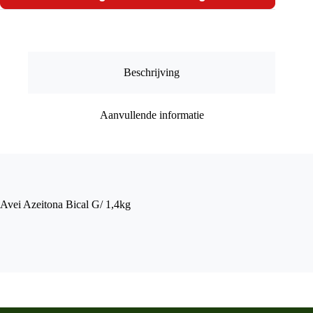
1,4kg
aantal
Beschrijving
Aanvullende informatie
Avei Azeitona Bical G/ 1,4kg