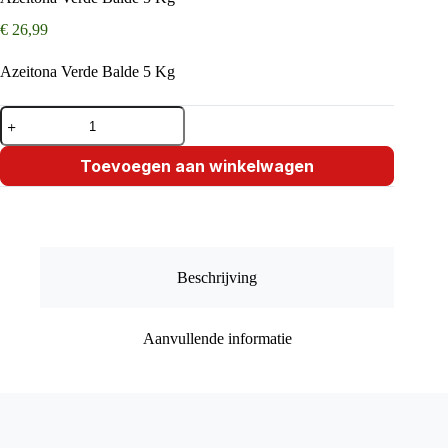
€
26,99
Azeitona Verde Balde 5 Kg
Azeitona
Verde
Balde
5
Toevoegen aan winkelwagen
Kg
aantal
Beschrijving
Aanvullende informatie