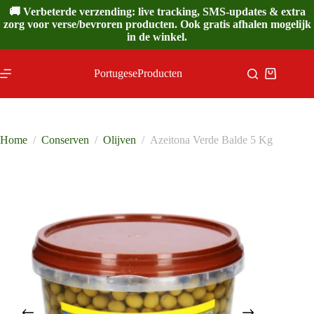
Ga
🚚 Verbeterde verzending: live tracking, SMS-updates & extra
naar
zorg voor verse/bevroren producten. Ook gratis afhalen mogelijk
de
in de winkel.
inhoud
PortugeseProducten
Winkelwa
Home
/
Conserven
/
Olijven
/
Azeitona Verde Balde 5 Kg