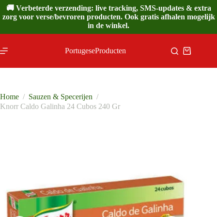
Ga
🚚 Verbeterde verzending: live tracking, SMS-updates & extra
naar
zorg voor verse/bevroren producten. Ook gratis afhalen mogelijk
de
in de winkel.
inhoud
PortugeseProducten
Winkelwa
Home
/
Sauzen & Specerijen
/
Knorr Caldo Galinha 24 Cubos 240 Gr