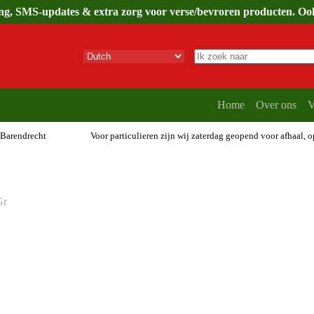
ing, SMS-updates & extra zorg voor verse/bevroren producten. Ook 
Geen
resultaten
Home
Over ons
V
 Barendrecht
Voor particulieren zijn wij zaterdag geopend voor afhaal, 
Gr