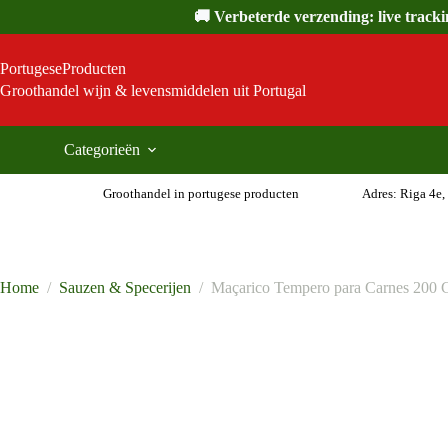
Ga
🚚 Verbeterde verzending: live track
naar
de
inhoud
PortugeseProducten
Groothandel wijn & levensmiddelen uit Portugal
Categorieën
Groothandel in portugese producten
Adres: Riga 4e,
Home
/
Sauzen & Specerijen
/
Maçarico Tempero para Carnes 200 