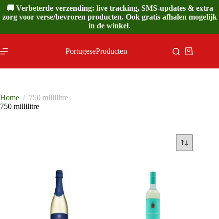
Ga
🚚 Verbeterde verzending: live tracking, SMS-updates & extra
naar
zorg voor verse/bevroren producten. Ook gratis afhalen mogelijk
de
in de winkel.
inhoud
PortugeseProducten
Winkelwa
Home
/
750 millilitre
750 millilitre