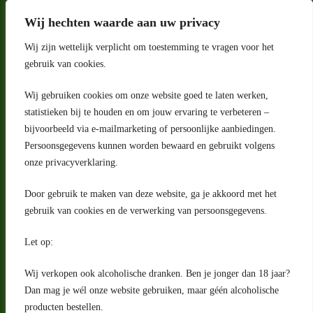
Wij hechten waarde aan uw privacy
Wij zijn wettelijk verplicht om toestemming te vragen voor het
gebruik van cookies.
Wij gebruiken cookies om onze website goed te laten werken,
statistieken bij te houden en om jouw ervaring te verbeteren –
Adres
bijvoorbeeld via e-mailmarketing of persoonlijke aanbiedingen.
Riga 4 E
Persoonsgegevens kunnen worden bewaard en gebruikt volgens
2993 LW Barendrecht
Nederland
onze privacyverklaring.
Contact
Door gebruik te maken van deze website, ga je akkoord met het
klantenservice@portugeseproducten.nl
gebruik van cookies en de verwerking van persoonsgegevens.
Facebook
Informatie
Let op:
Algemene voorwaarden
Privacyverklaring
Wij verkopen ook alcoholische dranken. Ben je jonger dan 18 jaar?
Herroepingsrecht
Dan mag je wél onze website gebruiken, maar géén alcoholische
producten bestellen.