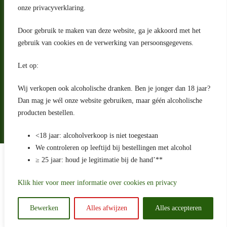
Nederland
onze privacyverklaring.
Contact
Door gebruik te maken van deze website, ga je akkoord met het
klantenservice@portugeseproducten.nl
gebruik van cookies en de verwerking van persoonsgegevens.
Facebook
Informatie
Let op:
Algemene voorwaarden
Privacyverklaring
Wij verkopen ook alcoholische dranken. Ben je jonger dan 18 jaar?
Herroepingsrecht
Dan mag je wél onze website gebruiken, maar géén alcoholische
producten bestellen.
Bij bezorging van alcoholhoudende dranken voert de bezorger
een age check uit
<18 jaar: alcoholverkoop is niet toegestaan
We controleren op leeftijd bij bestellingen met alcohol
Algemene voorwaarden
≥ 25 jaar: houd je legitimatie bij de hand’**
Privacyverklaring
Sitemap
Betaling en levering
Klik hier voor meer informatie over cookies en privacy
Ontwikkeld door
Best4u Media
Bewerken
Alles afwijzen
Alles accepteren