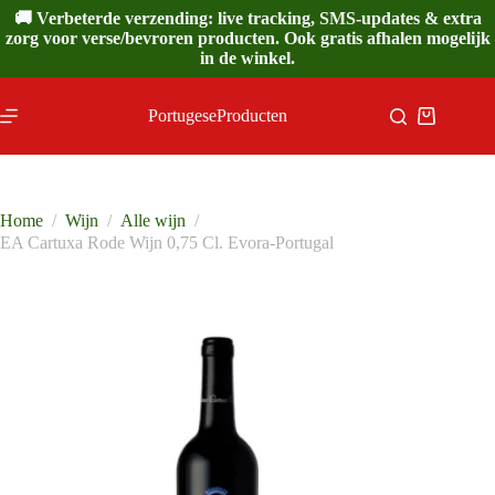
Ga
🚚 Verbeterde verzending: live tracking, SMS-updates & extra
naar
zorg voor verse/bevroren producten. Ook gratis afhalen mogelijk
de
in de winkel.
inhoud
PortugeseProducten
Winkelwa
Home
/
Wijn
/
Alle wijn
/
EA Cartuxa Rode Wijn 0,75 Cl. Evora-Portugal