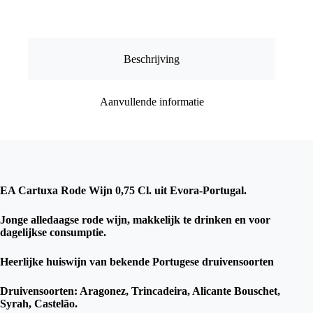
Cl.
Evora-
Portugal
aantal
Beschrijving
Aanvullende informatie
EA Cartuxa Rode Wijn 0,75 Cl. uit Evora-Portugal.
Jonge alledaagse rode wijn, makkelijk te drinken en voor
dagelijkse consumptie.
Heerlijke huiswijn van bekende Portugese druivensoorten
Druivensoorten: Aragonez, Trincadeira, Alicante Bouschet,
Syrah, Castelão.