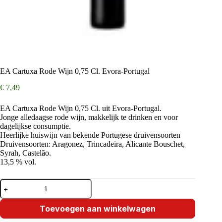
EA Cartuxa Rode Wijn 0,75 Cl. Evora-Portugal
€
7,49
EA Cartuxa Rode Wijn 0,75 Cl. uit Evora-Portugal.
Jonge alledaagse rode wijn, makkelijk te drinken en voor
dagelijkse consumptie.
Heerlijke huiswijn van bekende Portugese druivensoorten
Druivensoorten: Aragonez, Trincadeira, Alicante Bouschet,
Syrah, Castelão.
13,5 % vol.
EA
Cartuxa
Rode
Wijn
Toevoegen aan winkelwagen
0,75