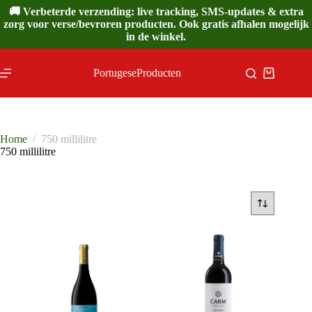
Ga
🚚 Verbeterde verzending: live tracking, SMS-updates & extra
naar
zorg voor verse/bevroren producten. Ook gratis afhalen mogelijk
de
in de winkel.
inhoud
PortugeseProducten
Winkelwa
Home
/
750 millilitre
750 millilitre