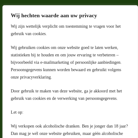
Wij hechten waarde aan uw privacy
Wij zijn wettelijk verplicht om toestemming te vragen voor het
gebruik van cookies.
Wij gebruiken cookies om onze website goed te laten werken,
statistieken bij te houden en om jouw ervaring te verbeteren –
Adres
bijvoorbeeld via e-mailmarketing of persoonlijke aanbiedingen.
Riga 4 E
Persoonsgegevens kunnen worden bewaard en gebruikt volgens
2993 LW Barendrecht
Nederland
onze privacyverklaring.
Contact
Door gebruik te maken van deze website, ga je akkoord met het
klantenservice@portugeseproducten.nl
gebruik van cookies en de verwerking van persoonsgegevens.
Facebook
Informatie
Let op:
Algemene voorwaarden
Privacyverklaring
Wij verkopen ook alcoholische dranken. Ben je jonger dan 18 jaar?
Herroepingsrecht
Dan mag je wél onze website gebruiken, maar géén alcoholische