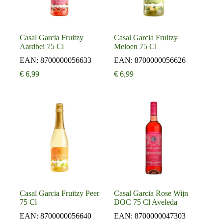
Casal Garcia Fruitzy
Casal Garcia Fruitzy
Aardbei 75 Cl
Meloen 75 Cl
EAN:
8700000056633
EAN:
8700000056626
€
6,99
€
6,99
Casal Garcia Fruitzy Peer
Casal Garcia Rose Wijn
75 Cl
DOC 75 Cl Aveleda
EAN:
8700000056640
EAN:
8700000047303