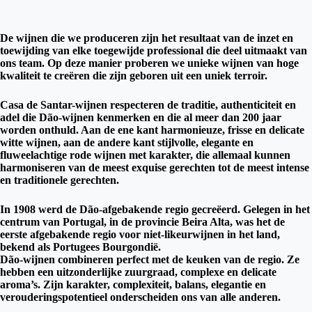
De wijnen die we produceren zijn het resultaat van de inzet en
toewijding van elke toegewijde professional die deel uitmaakt van
ons team. Op deze manier proberen we unieke wijnen van hoge
kwaliteit te creëren die zijn geboren uit een uniek terroir.
Casa de Santar-wijnen respecteren de traditie, authenticiteit en
adel die Dão-wijnen kenmerken en die al meer dan 200 jaar
worden onthuld. Aan de ene kant harmonieuze, frisse en delicate
witte wijnen, aan de andere kant stijlvolle, elegante en
fluweelachtige rode wijnen met karakter, die allemaal kunnen
harmoniseren van de meest exquise gerechten tot de meest intense
en traditionele gerechten.
In 1908 werd de Dão-afgebakende regio gecreëerd. Gelegen in het
centrum van Portugal, in de provincie Beira Alta, was het de
eerste afgebakende regio voor niet-likeurwijnen in het land,
bekend als Portugees Bourgondië.
Dão-wijnen combineren perfect met de keuken van de regio. Ze
hebben een uitzonderlijke zuurgraad, complexe en delicate
aroma’s. Zijn karakter, complexiteit, balans, elegantie en
verouderingspotentieel onderscheiden ons van alle anderen.