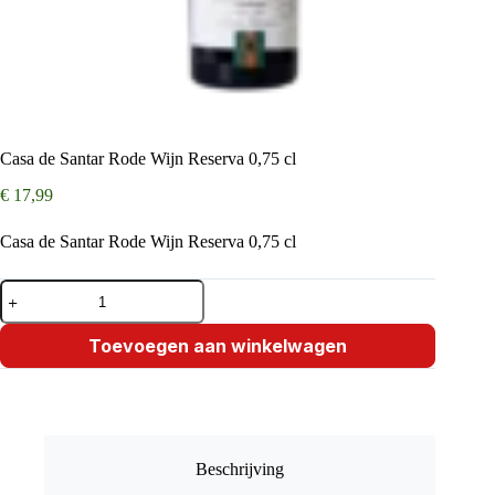
Casa de Santar Rode Wijn Reserva 0,75 cl
€
17,99
Casa de Santar Rode Wijn Reserva 0,75 cl
Casa
de
Santar
Rode
Toevoegen aan winkelwagen
Wijn
Reserva
0,75
cl
aantal
Beschrijving