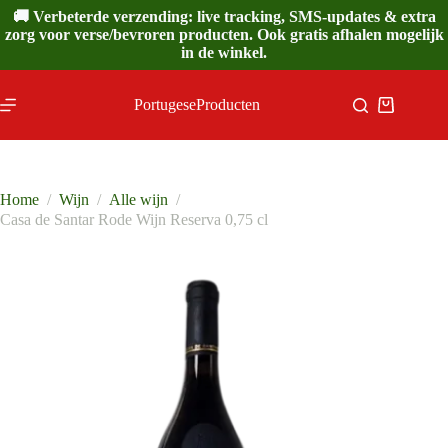
Ga
🚚 Verbeterde verzending: live tracking, SMS-updates & extra
naar
zorg voor verse/bevroren producten. Ook gratis afhalen mogelijk
de
in de winkel.
inhoud
PortugeseProducten
Winkelwa
Home
/
Wijn
/
Alle wijn
/
Casa de Santar Rode Wijn Reserva 0,75 cl