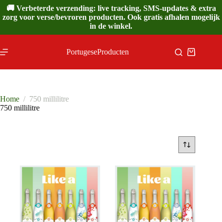
Ga
🚚 Verbeterde verzending: live tracking, SMS-updates & extra
naar
zorg voor verse/bevroren producten. Ook gratis afhalen mogelijk
de
in de winkel.
inhoud
PortugeseProducten
Winkelwa
Home
/
750 millilitre
750 millilitre