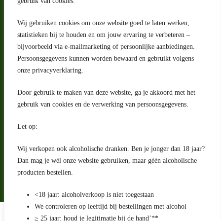
gebruik van cookies.
Wij gebruiken cookies om onze website goed te laten werken,
statistieken bij te houden en om jouw ervaring te verbeteren –
Adres
bijvoorbeeld via e-mailmarketing of persoonlijke aanbiedingen.
Riga 4 E
Persoonsgegevens kunnen worden bewaard en gebruikt volgens
2993 LW Barendrecht
Nederland
onze privacyverklaring.
Contact
Door gebruik te maken van deze website, ga je akkoord met het
klantenservice@portugeseproducten.nl
gebruik van cookies en de verwerking van persoonsgegevens.
Facebook
Informatie
Let op:
Algemene voorwaarden
Privacyverklaring
Wij verkopen ook alcoholische dranken. Ben je jonger dan 18 jaar?
Herroepingsrecht
Dan mag je wél onze website gebruiken, maar géén alcoholische
producten bestellen.
Bij bezorging van alcoholhoudende dranken voert de bezorger
een age check uit
<18 jaar: alcoholverkoop is niet toegestaan
We controleren op leeftijd bij bestellingen met alcohol
Algemene voorwaarden
≥ 25 jaar: houd je legitimatie bij de hand’**