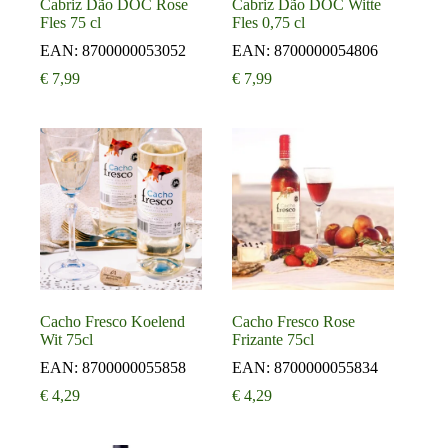
Cabriz Dão DOC Rose
Cabriz Dão DOC Witte
Fles 75 cl
Fles 0,75 cl
EAN:
8700000053052
EAN:
8700000054806
€
7,99
€
7,99
Cacho Fresco Koelend
Cacho Fresco Rose
Wit 75cl
Frizante 75cl
EAN:
8700000055858
EAN:
8700000055834
€
4,29
€
4,29