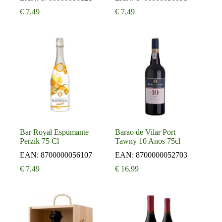
€
7,49
€
7,49
Bar Royal Espumante
Barao de Vilar Port
Perzik 75 Cl
Tawny 10 Anos 75cl
EAN:
8700000056107
EAN:
8700000052703
€
7,49
€
16,99