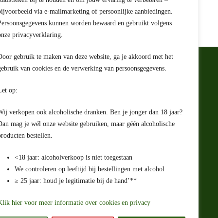
bijvoorbeeld via e-mailmarketing of persoonlijke aanbiedingen.
Persoonsgegevens kunnen worden bewaard en gebruikt volgens
onze privacyverklaring.
Door gebruik te maken van deze website, ga je akkoord met het
gebruik van cookies en de verwerking van persoonsgegevens.
e
Let op:
rwaarden
ing
Wij verkopen ook alcoholische dranken. Ben je jonger dan 18 jaar?
ht
Dan mag je wél onze website gebruiken, maar géén alcoholische
producten bestellen.
<18 jaar: alcoholverkoop is niet toegestaan
We controleren op leeftijd bij bestellingen met alcohol
≥ 25 jaar: houd je legitimatie bij de hand’**
e check uit
Klik hier voor meer informatie over cookies en privacy