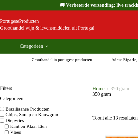
Ga
🚚 Verbeterde verzending: live track
naar
de
inhoud
PortugeseProducten
Groothandel wijn & levensmiddelen uit Portugal
Categorieën
Groothandel in portugese producten
Adres: Riga 4e,
Filters
Home
/
350 gram
350 gram
Categorieën
Braziliaanse Producten
Chips, Snoep en Kauwgom
Toont alle 13 resultaten
Diepvries
Kant en Klaar Eten
Vlees