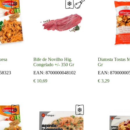
uesa
Bife de Novilho Hig.
Diatosta Tostas M
Congelado +/- 350 Gr
Gr
58323
EAN:
8700000048102
EAN:
87000000
€
10,69
€
3,29