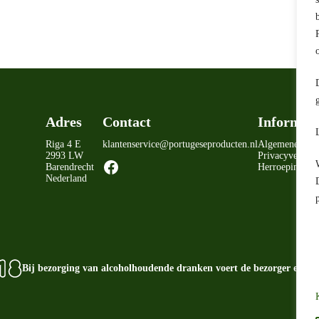
Adres
Contact
Informati
Riga 4 E
klantenservice@portugeseproducten.nl
Algemene voo
2993 LW
Privacyverklar
Facebook
Barendrecht
Herroepingsrec
Nederland
Bij bezorging van alcoholhoudende dranken voert de bezorger een ag