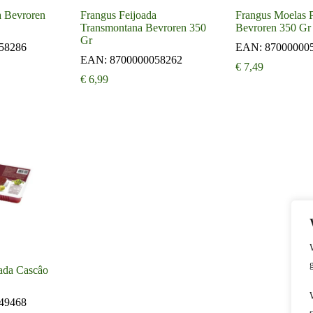
a Bevroren
Frangus Feijoada
Frangus Moelas 
Transmontana Bevroren 350
Bevroren 350 Gr
Gr
58286
EAN:
87000000
EAN:
8700000058262
€
7,49
€
6,99
bada Cascâo
49468