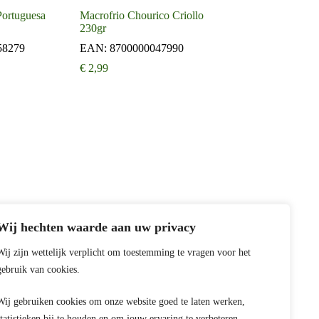
Portuguesa
Macrofrio Chourico Criollo
230gr
58279
EAN:
8700000047990
€
2,99
Wij hechten waarde aan uw privacy
Wij zijn wettelijk verplicht om toestemming te vragen voor het
gebruik van cookies.
Wij gebruiken cookies om onze website goed te laten werken,
statistieken bij te houden en om jouw ervaring te verbeteren –