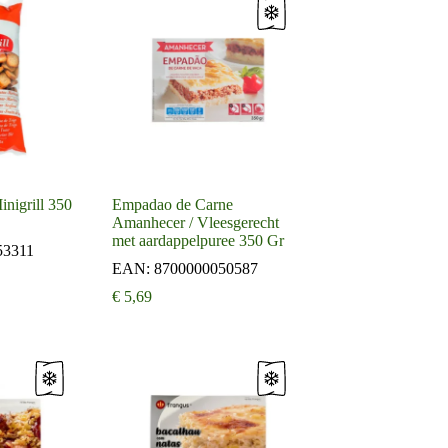
inigrill 350
Empadao de Carne
Amanhecer / Vleesgerecht
met aardappelpuree 350 Gr
53311
EAN:
8700000050587
€
5,69