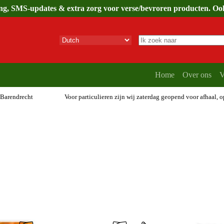
ing, SMS-updates & extra zorg voor verse/bevroren producten. Ook 
Geen
resultaten
Home
Over ons
V
 Barendrecht
Voor particulieren zijn wij zaterdag geopend voor afhaal, 