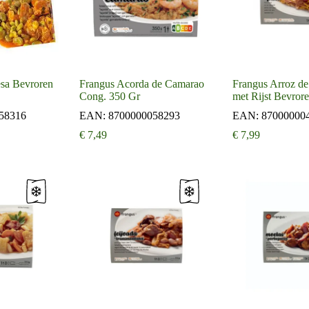
esa Bevroren
Frangus Acorda de Camarao
Frangus Arroz de
Cong. 350 Gr
met Rijst Bevror
58316
EAN:
8700000058293
EAN:
87000000
€
7,49
€
7,99