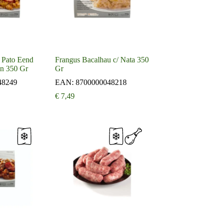
 Pato Eend
Frangus Bacalhau c/ Nata 350
en 350 Gr
Gr
48249
EAN:
8700000048218
€
7,49