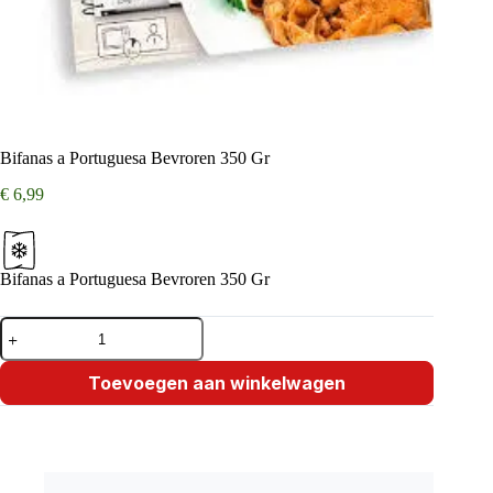
Bifanas a Portuguesa Bevroren 350 Gr
€
6,99
Bifanas a Portuguesa Bevroren 350 Gr
Bifanas
a
Portuguesa
Bevroren
Toevoegen aan winkelwagen
350
Gr
aantal