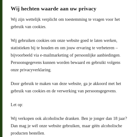
Wij hechten waarde aan uw privacy
Wij zijn wettelijk verplicht om toestemming te vragen voor het
gebruik van cookies.
Wij gebruiken cookies om onze website goed te laten werken,
statistieken bij te houden en om jouw ervaring te verbeteren –
Adres
bijvoorbeeld via e-mailmarketing of persoonlijke aanbiedingen.
Riga 4 E
Persoonsgegevens kunnen worden bewaard en gebruikt volgens
2993 LW Barendrecht
Nederland
onze privacyverklaring.
Contact
Door gebruik te maken van deze website, ga je akkoord met het
klantenservice@portugeseproducten.nl
gebruik van cookies en de verwerking van persoonsgegevens.
Facebook
Informatie
Let op:
Algemene voorwaarden
Privacyverklaring
Wij verkopen ook alcoholische dranken. Ben je jonger dan 18 jaar?
Herroepingsrecht
Dan mag je wél onze website gebruiken, maar géén alcoholische
producten bestellen.
Bij bezorging van alcoholhoudende dranken voert de bezorger