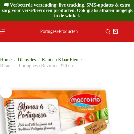
Ga
🚚 Verbeterde verzending: live tracking, SMS-updates & extra
naar
zorg voor verse/bevroren producten. Ook gratis afhalen mogelijk
de
in de winkel.
inhoud
PortugeseProducten
Winkelwa
Home
/
Diepvries
/
Kant en Klaar Eten
/
Bifanas a Portuguesa Bevroren 350 Gr