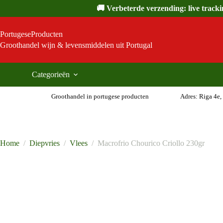
Ga
🚚 Verbeterde verzending: live track
naar
de
inhoud
PortugeseProducten
Groothandel wijn & levensmiddelen uit Portugal
Categorieën
Groothandel in portugese producten
Adres: Riga 4e,
Home
/
Diepvries
/
Vlees
/
Macrofrio Chourico Criollo 230gr