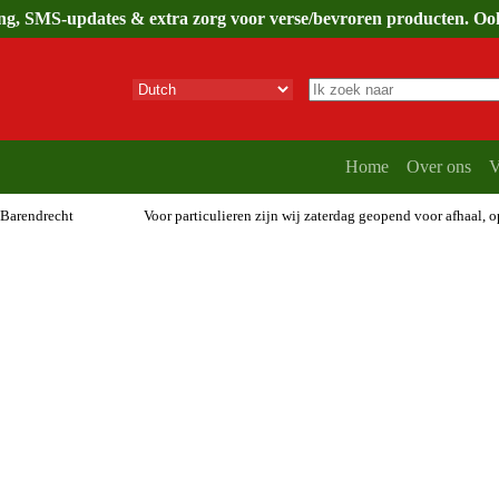
ing, SMS-updates & extra zorg voor verse/bevroren producten. Ook 
Geen
resultaten
Home
Over ons
V
 Barendrecht
Voor particulieren zijn wij zaterdag geopend voor afhaal, 