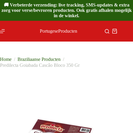
Ga
🚚 Verbeterde verzending: live tracking, SMS-updates & extra
naar
zorg voor verse/bevroren producten. Ook gratis afhalen mogelijk
de
in de winkel.
inhoud
PortugeseProducten
Winkelwa
Home
/
Braziliaanse Producten
/
Predilecta Goiabada Cascâo Bloco 350 Gr