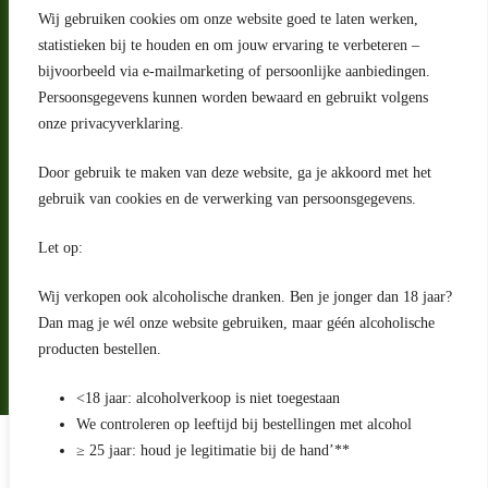
Wij gebruiken cookies om onze website goed te laten werken,
statistieken bij te houden en om jouw ervaring te verbeteren –
Adres
bijvoorbeeld via e-mailmarketing of persoonlijke aanbiedingen.
Riga 4 E
Persoonsgegevens kunnen worden bewaard en gebruikt volgens
2993 LW Barendrecht
Nederland
onze privacyverklaring.
Contact
Door gebruik te maken van deze website, ga je akkoord met het
klantenservice@portugeseproducten.nl
gebruik van cookies en de verwerking van persoonsgegevens.
Facebook
Informatie
Let op:
Algemene voorwaarden
Privacyverklaring
Wij verkopen ook alcoholische dranken. Ben je jonger dan 18 jaar?
Herroepingsrecht
Dan mag je wél onze website gebruiken, maar géén alcoholische
producten bestellen.
Bij bezorging van alcoholhoudende dranken voert de bezorger
een age check uit
<18 jaar: alcoholverkoop is niet toegestaan
We controleren op leeftijd bij bestellingen met alcohol
Algemene voorwaarden
≥ 25 jaar: houd je legitimatie bij de hand’**
Privacyverklaring
Sitemap