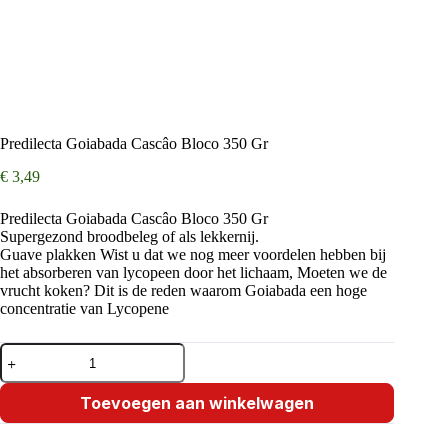
Predilecta Goiabada Cascâo Bloco 350 Gr
€
3,49
Predilecta Goiabada Cascâo Bloco 350 Gr
Supergezond broodbeleg of als lekkernij.
Guave plakken Wist u dat we nog meer voordelen hebben bij
het absorberen van lycopeen door het lichaam, Moeten we de
vrucht koken? Dit is de reden waarom Goiabada een hoge
concentratie van Lycopene
Predilecta
Goiabada
Cascâo
Bloco
Toevoegen aan winkelwagen
350
Gr