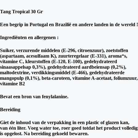
Tang Tropical 30 Gr
Een begrip in Portugal en Brazilië en andere landen in de wereld !
Ingrediënten en allergenen :
Suiker, verzurende middelen (E-296, citroenzuur), zoetstoffen
(aspartaam, acesulfaam K), zuurteregelaar (E-331), aroma“s,
vitamine C, kleurstoffen (E-120, E-100), gedehydrateerd
sinaasappelsap 0,3%), gedehydrateerd aardbeiensap (0,2%),
maltodextrine, verdikkingsmiddel (E-466), gedehydrateerde
mangopulp (0,1%), beta-caroteen, vitamine A-acetaat, foliumzuur,
vitamine B2
Bevat een bron van fenylalanine.
Bereiding
Giet de inhoud van de verpakking in een plastic of glazen kan,
van één liter. Voeg water toe, roer goed totdat het product volledig
is opgelost. Na bereiding gekoeld bewaren.