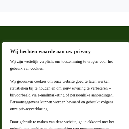
Wij hechten waarde aan uw privacy
Wij zijn wettelijk verplicht om toestemming te vragen voor het
gebruik van cookies.
Wij gebruiken cookies om onze website goed te laten werken,
Adres
statistieken bij te houden en om jouw ervaring te verbeteren –
bijvoorbeeld via e-mailmarketing of persoonlijke aanbiedingen.
Riga 4 E
Persoonsgegevens kunnen worden bewaard en gebruikt volgens
2993 LW Barendrecht
Nederland
onze privacyverklaring.
Contact
Door gebruik te maken van deze website, ga je akkoord met het
klantenservice@portugeseproducten.nl
gebruik van cookies en de verwerking van persoonsgegevens.