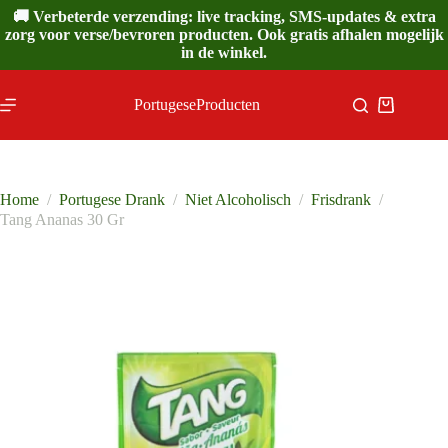
Ga
🚚 Verbeterde verzending: live tracking, SMS-updates & extra
naar
zorg voor verse/bevroren producten. Ook gratis afhalen mogelijk
de
in de winkel.
inhoud
PortugeseProducten
Winkelwa
Home
/
Portugese Drank
/
Niet Alcoholisch
/
Frisdrank
/
Tang Ananas 30 Gr