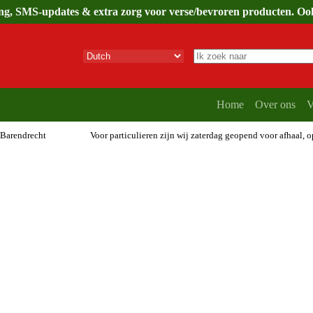
ing, SMS-updates & extra zorg voor verse/bevroren producten. Ook 
Geen
resultaten
Home
Over ons
V
 Barendrecht
Voor particulieren zijn wij zaterdag geopend voor afhaal, 