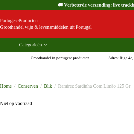
Ga
🚚 Verbeterde verzending: live track
naar
de
inhoud
PortugeseProducten
Groothandel wijn & levensmiddelen uit Portugal
Categorieën
Groothandel in portugese producten
Adres: Riga 4e,
Home
/
Conserven
/
Blik
/
Ramirez Sardinha Com Limão 125 Gr
Niet op voorraad