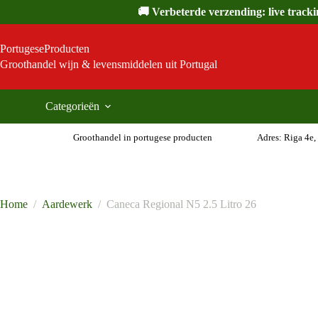
Ga
🚚 Verbeterde verzending: live track
naar
de
inhoud
PortugeseProducten
Groothandel wijn & levensmiddelen uit Portugal
Categorieën
Groothandel in portugese producten
Adres: Riga 4e,
Home
/
Aardewerk
/
Caneca Regional N5 2.5 Litro 26