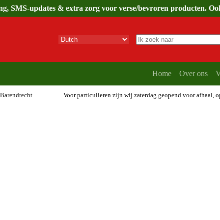
ing, SMS-updates & extra zorg voor verse/bevroren producten. Ook 
Geen
resultaten
Home
Over ons
V
 Barendrecht
Voor particulieren zijn wij zaterdag geopend voor afhaal, 