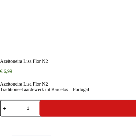
Azeitoneira Lisa Flor N2
€
6,99
Azeitoneira Lisa Flor N2
Traditioneel aardewerk uit Barcelos – Portugal
Azeitoneira
Lisa
Flor
N2
aantal