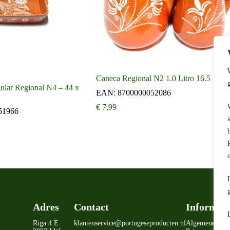
Caneca Regional N2 1.0 Litro 16.5
ular Regional N4 – 44 x
EAN:
8700000052086
€
7,99
51966
Adres
Contact
Informati
Riga 4 E
klantenservice@portugeseproducten.nl
Algemene voo