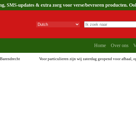
ing, SMS-updates & extra zorg voor verse/bevroren producten. Ook 
Geen
resultaten
Home
Over ons
V
 Barendrecht
Voor particulieren zijn wij zaterdag geopend voor afhaal, 