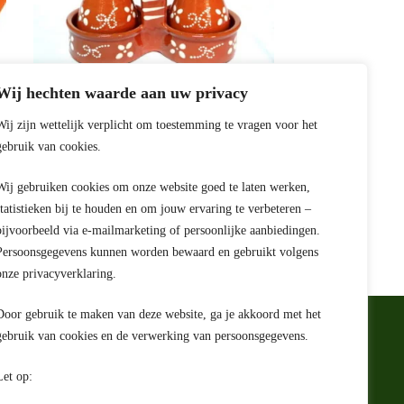
Wij hechten waarde aan uw privacy
Wij zijn wettelijk verplicht om toestemming te vragen voor het
Galheteiro Regional 2 Peças
gebruik van cookies.
EAN:
8700000052222
€
18,99
Wij gebruiken cookies om onze website goed te laten werken,
statistieken bij te houden en om jouw ervaring te verbeteren –
bijvoorbeeld via e-mailmarketing of persoonlijke aanbiedingen.
Persoonsgegevens kunnen worden bewaard en gebruikt volgens
onze privacyverklaring.
Door gebruik te maken van deze website, ga je akkoord met het
gebruik van cookies en de verwerking van persoonsgegevens.
e
Let op:
rwaarden