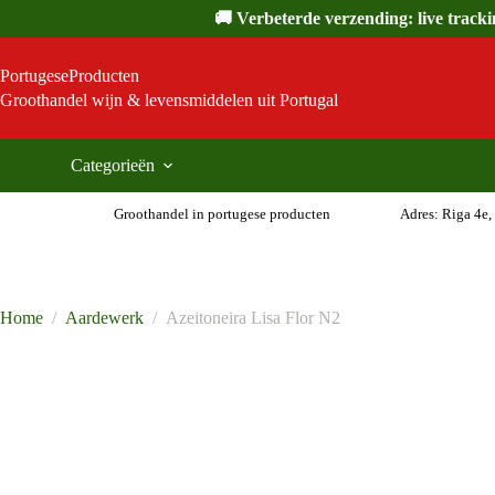
Ga
🚚 Verbeterde verzending: live track
naar
de
inhoud
PortugeseProducten
Groothandel wijn & levensmiddelen uit Portugal
Categorieën
Groothandel in portugese producten
Adres: Riga 4e,
Home
/
Aardewerk
/
Azeitoneira Lisa Flor N2