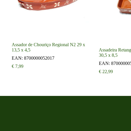
Assador de Chouriço Regional N2 29 x
13,5 x 4,5
Assadeira Retang
30,5 x 8,5
EAN:
8700000052017
EAN:
87000000
€
7,99
€
22,99