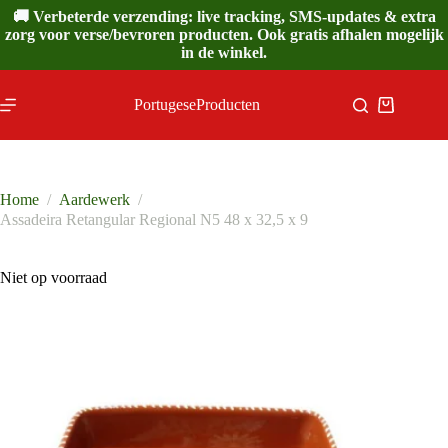
Ga
🚚 Verbeterde verzending: live tracking, SMS-updates & extra
naar
zorg voor verse/bevroren producten. Ook gratis afhalen mogelijk
de
in de winkel.
inhoud
PortugeseProducten
Winkelwa
Home
/
Aardewerk
/
Assadeira Retangular Regional N5 48 x 32,5 x 9
Niet op voorraad