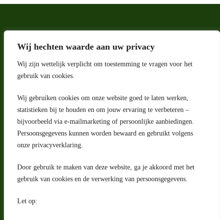
Wij hechten waarde aan uw privacy
Wij zijn wettelijk verplicht om toestemming te vragen voor het
gebruik van cookies.
Wij gebruiken cookies om onze website goed te laten werken,
Adres
statistieken bij te houden en om jouw ervaring te verbeteren –
bijvoorbeeld via e-mailmarketing of persoonlijke aanbiedingen.
Riga 4 E
Persoonsgegevens kunnen worden bewaard en gebruikt volgens
2993 LW Barendrecht
Nederland
onze privacyverklaring.
Contact
Door gebruik te maken van deze website, ga je akkoord met het
klantenservice@portugeseproducten.nl
gebruik van cookies en de verwerking van persoonsgegevens.
Facebook
Informatie
Let op:
Algemene voorwaarden
Privacyverklaring