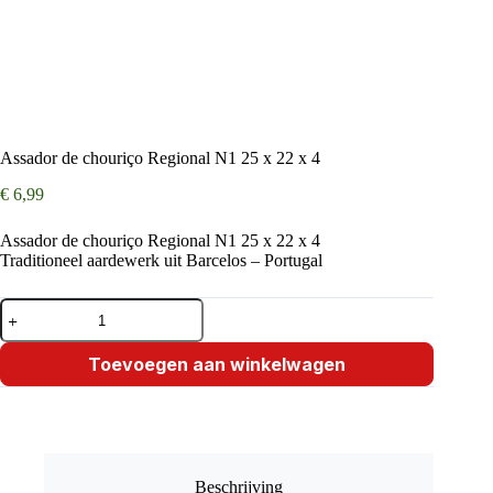
Assador de chouriço Regional N1 25 x 22 x 4
€
6,99
Assador de chouriço Regional N1 25 x 22 x 4
Traditioneel aardewerk uit Barcelos – Portugal
Assador
de
chouriço
Regional
Toevoegen aan winkelwagen
N1
25
x
22
x
4
Beschrijving