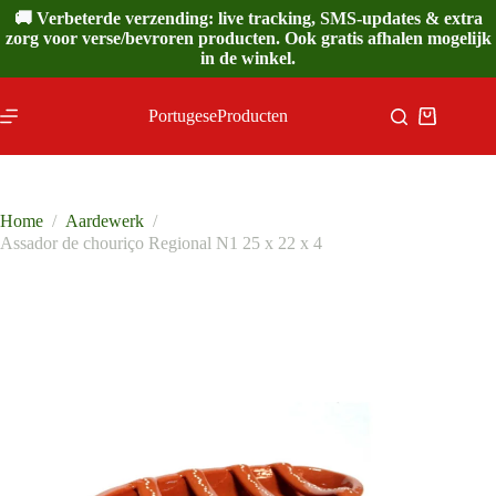
Ga
🚚 Verbeterde verzending: live tracking, SMS-updates & extra
naar
zorg voor verse/bevroren producten. Ook gratis afhalen mogelijk
de
in de winkel.
inhoud
PortugeseProducten
Winkelwa
Home
/
Aardewerk
/
Assador de chouriço Regional N1 25 x 22 x 4