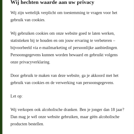
Wij hechten waarde aan uw privacy
Wij zijn wettelijk verplicht om toestemming te vragen voor het
gebruik van cookies.
Wij gebruiken cookies om onze website goed te laten werken,
statistieken bij te houden en om jouw ervaring te verbeteren –
Adres
bijvoorbeeld via e-mailmarketing of persoonlijke aanbiedingen.
Riga 4 E
Persoonsgegevens kunnen worden bewaard en gebruikt volgens
2993 LW Barendrecht
Nederland
onze privacyverklaring.
Contact
Door gebruik te maken van deze website, ga je akkoord met het
klantenservice@portugeseproducten.nl
gebruik van cookies en de verwerking van persoonsgegevens.
Facebook
Informatie
Let op:
Algemene voorwaarden
Privacyverklaring
Wij verkopen ook alcoholische dranken. Ben je jonger dan 18 jaar?
Herroepingsrecht
Dan mag je wél onze website gebruiken, maar géén alcoholische
producten bestellen.
Bij bezorging van alcoholhoudende dranken voert de bezorger
een age check uit