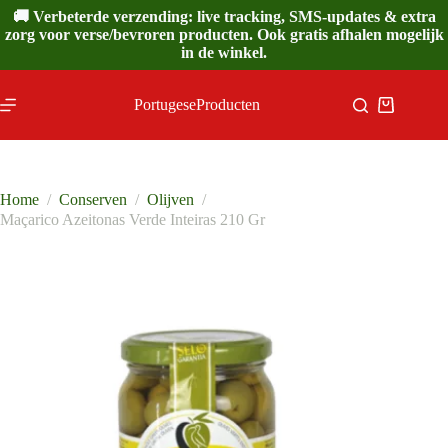
Ga
🚚 Verbeterde verzending: live tracking, SMS-updates & extra
naar
zorg voor verse/bevroren producten. Ook gratis afhalen mogelijk
de
in de winkel.
inhoud
PortugeseProducten
Winkelwa
Home
/
Conserven
/
Olijven
/
Maçarico Azeitonas Verde Inteiras 210 Gr