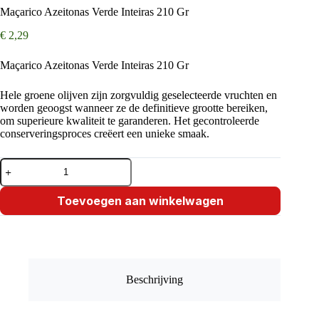
Maçarico Azeitonas Verde Inteiras 210 Gr
€
2,29
Maçarico Azeitonas Verde Inteiras 210 Gr
Hele groene olijven zijn zorgvuldig geselecteerde vruchten en
worden geoogst wanneer ze de definitieve grootte bereiken,
om superieure kwaliteit te garanderen. Het gecontroleerde
conserveringsproces creëert een unieke smaak.
Maçarico
Azeitonas
Verde
Inteiras
Toevoegen aan winkelwagen
210
Gr
aantal
Beschrijving