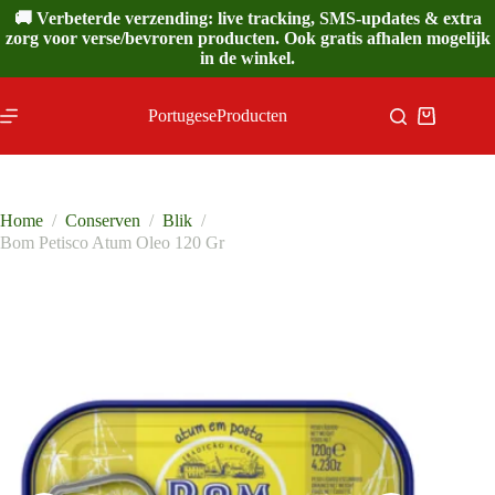
Ga
🚚 Verbeterde verzending: live tracking, SMS-updates & extra
naar
zorg voor verse/bevroren producten. Ook gratis afhalen mogelijk
de
in de winkel.
inhoud
PortugeseProducten
Winkelwa
Home
/
Conserven
/
Blik
/
Bom Petisco Atum Oleo 120 Gr