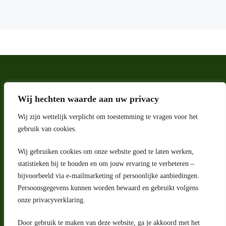
Wij hechten waarde aan uw privacy
Wij zijn wettelijk verplicht om toestemming te vragen voor het
gebruik van cookies.
Wij gebruiken cookies om onze website goed te laten werken,
Adres
statistieken bij te houden en om jouw ervaring te verbeteren –
bijvoorbeeld via e-mailmarketing of persoonlijke aanbiedingen.
Riga 4 E
Persoonsgegevens kunnen worden bewaard en gebruikt volgens
2993 LW Barendrecht
Nederland
onze privacyverklaring.
Contact
Door gebruik te maken van deze website, ga je akkoord met het
klantenservice@portugeseproducten.nl