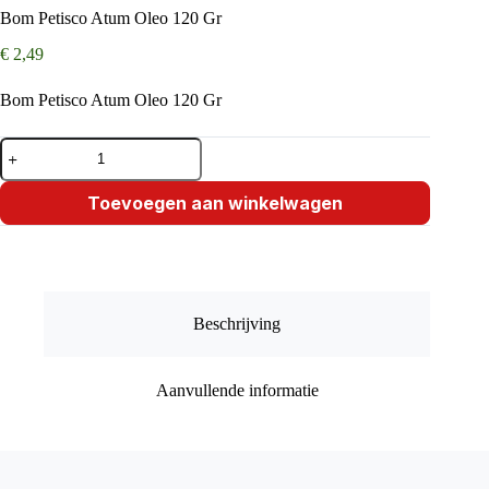
Bom Petisco Atum Oleo 120 Gr
€
2,49
Bom Petisco Atum Oleo 120 Gr
Bom
Petisco
Atum
Oleo
Toevoegen aan winkelwagen
120
Gr
aantal
Beschrijving
Aanvullende informatie